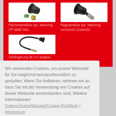
Flachstrahldüse kpl. Messing
Regulierdüse kpl. Messing
(TP 8002 Ms)
vernickelt (Zubehör)
Verlängerung 26 cm biegbar,
fix (Zubehör)
Wir verwenden Cookies, um unsere Webseite
für Sie möglichst benutzerfreundlich zu
gestalten. Wenn Sie fortfahren, nehmen wir an,
KONTAKT
dass Sie mit der Verwendung von Cookies auf
dieser Webseite einverstanden sind. Weitere
Birchmeier Sprühtechnik AG
Informationen:
Im Stetterfeld 1
Datenschutzerklärung/Cookie-Richtlinie
/
5608 Stetten
Impressum
Schweiz