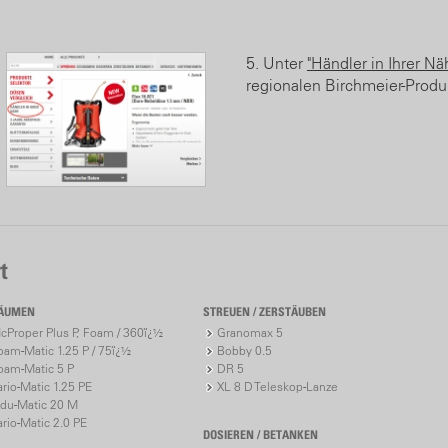
5. Unter
"Händler in Ihrer Nä
regionalen Birchmeier-Produ
t
ÄUMEN
STREUEN / ZERSTÄUBEN
cProper Plus P, Foam / 360ï¿½
Granomax 5
oam-Matic 1.25 P / 75ï¿½
Bobby 0.5
oam-Matic 5 P
DR 5
ario-Matic 1.25 PE
XL 8 D Teleskop-Lanze
ndu-Matic 20 M
ario-Matic 2.0 PE
DOSIEREN / BETANKEN