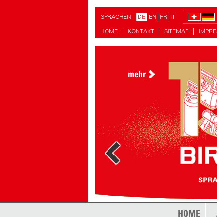
SPRACHEN
DE
EN
FR
IT
HOME
KONTAKT
SITEMAP
IMPR
mehr
mehr
HOME