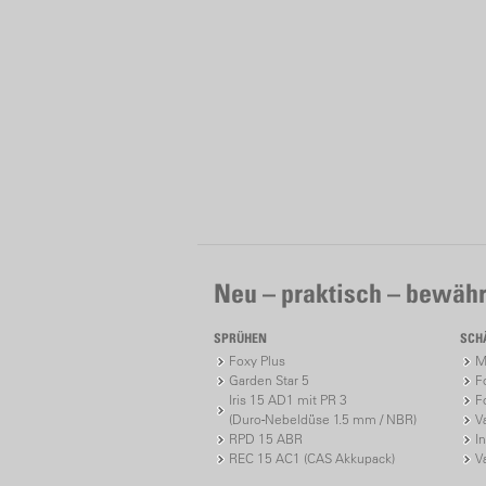
Neu – praktisch – bewähr
SPRÜHEN
SCH
Foxy Plus
M
Garden Star 5
F
Iris 15 AD1 mit PR 3
F
(Duro-Nebeldüse 1.5 mm / NBR)
V
RPD 15 ABR
I
REC 15 AC1 (CAS Akkupack)
V