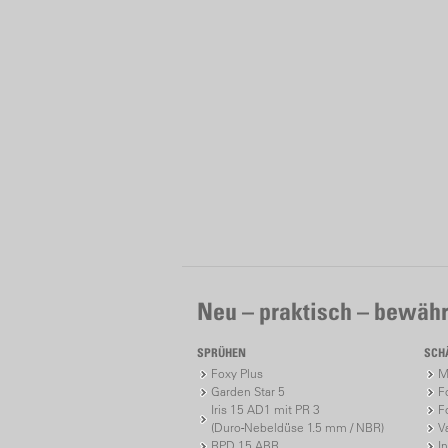
Neu – praktisch – bewähr
SPRÜHEN
SCH
Foxy Plus
M
Garden Star 5
F
Iris 15 AD1 mit PR 3
F
(Duro-Nebeldüse 1.5 mm / NBR)
V
RPD 15 ABR
I