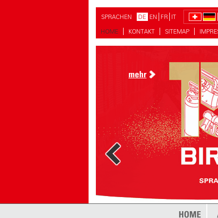
SPRACHEN
DE
EN
FR
IT
HOME
KONTAKT
SITEMAP
IMPR
mehr
mehr
HOME