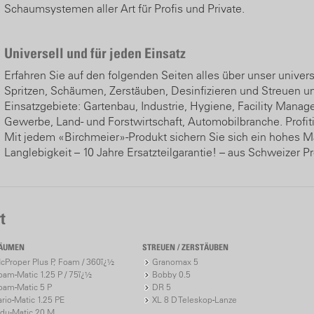
Schaumsystemen aller Art für Profis und Private.
Universell und für jeden Einsatz
Erfahren Sie auf den folgenden Seiten alles über unser unive
Spritzen, Schäumen, Zerstäuben, Desinfizieren und Streuen und
Einsatzgebiete: Gartenbau, Industrie, Hygiene, Facility Mana
Gewerbe, Land- und Forstwirtschaft, Automobilbranche. Profit
Mit jedem «Birchmeier»-Produkt sichern Sie sich ein hohes Mas
Langlebigkeit – 10 Jahre Ersatzteilgarantie! – aus Schweizer P
t
ÄUMEN
STREUEN / ZERSTÄUBEN
cProper Plus P, Foam / 360ï¿½
Granomax 5
oam-Matic 1.25 P / 75ï¿½
Bobby 0.5
oam-Matic 5 P
DR 5
ario-Matic 1.25 PE
XL 8 D Teleskop-Lanze
ndu-Matic 20 M