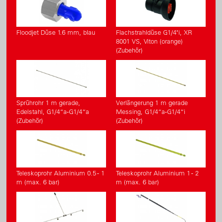
Floodjet Düse 1.6 mm, blau
Flachstrahldüse G1/4"i, XR
8001 VS, Viton (orange)
(Zubehör)
Sprührohr 1 m gerade,
Verlängerung 1 m gerade
Edelstahl, G1/4“a-G1/4“a
Messing, G1/4“a-G1/4“i
(Zubehör)
(Zubehör)
Teleskoprohr Aluminium 0.5 - 1
Teleskoprohr Aluminium 1 - 2
m (max. 6 bar)
m (max. 6 bar)