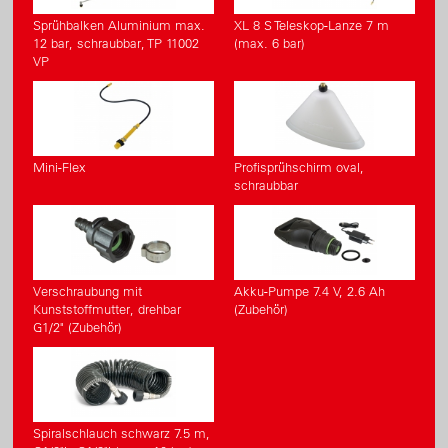
Sprühbalken Aluminium max.
XL 8 S Teleskop-Lanze 7 m
12 bar, schraubbar, TP 11002
(max. 6 bar)
VP
Mini-Flex
Profisprühschirm oval,
schraubbar
Verschraubung mit
Akku-Pumpe 7.4 V, 2.6 Ah
Kunststoffmutter, drehbar
(Zubehör)
G1/2" (Zubehör)
Spiralschlauch schwarz 7.5 m,