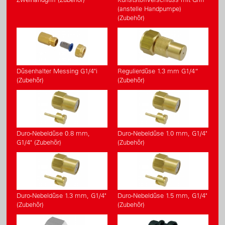
(anstelle Handpumpe)
(Zubehör)
Düsenhalter Messing G1/4"i
Regulierdüse 1.3 mm G1/4“
(Zubehör)
(Zubehör)
Duro-Nebeldüse 0.8 mm,
Duro-Nebeldüse 1.0 mm, G1/4"
G1/4" (Zubehör)
(Zubehör)
Duro-Nebeldüse 1.3 mm, G1/4"
Duro-Nebeldüse 1.5 mm, G1/4"
(Zubehör)
(Zubehör)