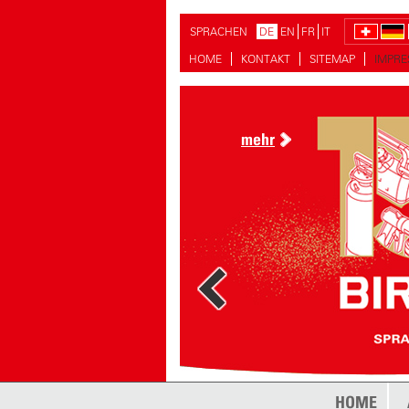
SPRACHEN
DE
EN
FR
IT
HOME
KONTAKT
SITEMAP
IMPR
mehr
mehr
HOME