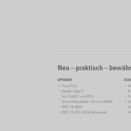
Neu – praktisch – bewähr
SPRÜHEN
SCH
Foxy Plus
M
Garden Star 5
F
Iris 15 AD1 mit PR 3
F
(Duro-Nebeldüse 1.5 mm / NBR)
V
RPD 15 ABR
I
REC 15 AC1 (CAS Akkupack)
V