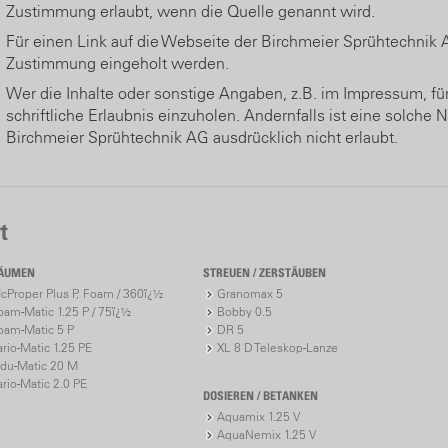
Zustimmung erlaubt, wenn die Quelle genannt wird.
Für einen Link auf die Webseite der Birchmeier Sprühtechnik A
Zustimmung eingeholt werden.
Wer die Inhalte oder sonstige Angaben, z.B. im Impressum, fü
schriftliche Erlaubnis einzuholen. Andernfalls ist eine solche
Birchmeier Sprühtechnik AG ausdrücklich nicht erlaubt.
t
ÄUMEN
STREUEN / ZERSTÄUBEN
cProper Plus P, Foam / 360ï¿½
Granomax 5
oam-Matic 1.25 P / 75ï¿½
Bobby 0.5
oam-Matic 5 P
DR 5
ario-Matic 1.25 PE
XL 8 D Teleskop-Lanze
ndu-Matic 20 M
ario-Matic 2.0 PE
DOSIEREN / BETANKEN
Aquamix 1.25 V
AquaNemix 1.25 V