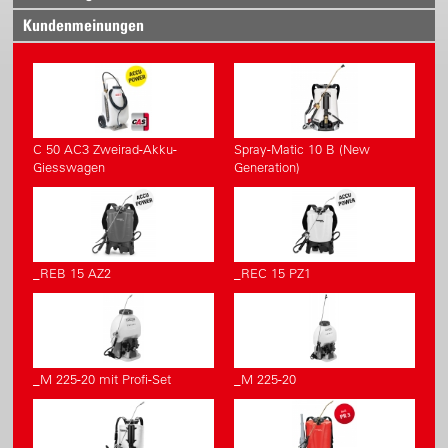
Kundenmeinungen
C 50 AC3 Zweirad-Akku-
Spray-Matic 10 B (New
Giesswagen
Generation)
_REB 15 AZ2
_REC 15 PZ1
_M 225-20 mit Profi-Set
_M 225-20