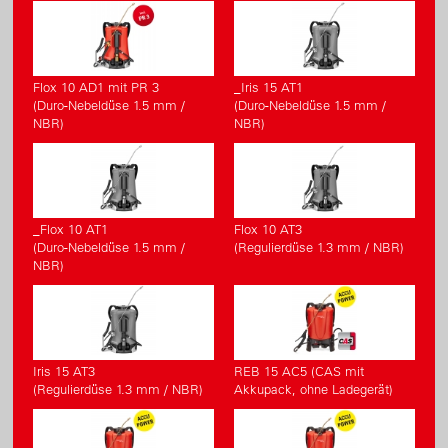
Flox 10 AD1 mit PR 3
_Iris 15 AT1
(Duro-Nebeldüse 1.5 mm /
(Duro-Nebeldüse 1.5 mm /
NBR)
NBR)
_Flox 10 AT1
Flox 10 AT3
(Duro-Nebeldüse 1.5 mm /
(Regulierdüse 1.3 mm / NBR)
NBR)
Iris 15 AT3
REB 15 AC5 (CAS mit
(Regulierdüse 1.3 mm / NBR)
Akkupack, ohne Ladegerät)