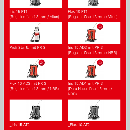
Iris 15 PT1
Flox 10 PT1
(Regulierdüse 1.3 mm / Viton)
(Regulierdüse 1.3 mm / Viton)
Profi Star 5, mit PR 3
Iris 15 AD3 mit PR 3
(Regulierdüse 1.3 mm / NBR)
Flox 10 AD3 mit PR 3
Iris 15 AD1 mit PR 3
(Regulierdüse 1.3 mm / NBR)
(Duro-Nebeldüse 1.5 mm /
NBR)
_Iris 15 AT2
_Flox 10 AT2