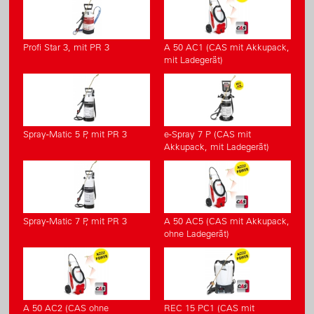
Profi Star 3, mit PR 3
A 50 AC1 (CAS mit Akkupack,
mit Ladegerät)
Spray-Matic 5 P, mit PR 3
e-Spray 7 P (CAS mit
Akkupack, mit Ladegerät)
Spray-Matic 7 P, mit PR 3
A 50 AC5 (CAS mit Akkupack,
ohne Ladegerät)
A 50 AC2 (CAS ohne
REC 15 PC1 (CAS mit