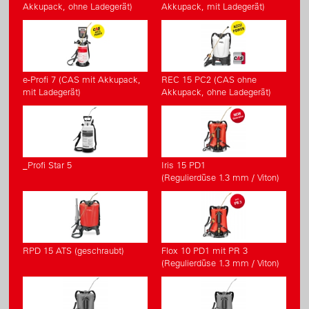
Akkupack, ohne Ladegerät)
Akkupack, mit Ladegerät)
e-Profi 7 (CAS mit Akkupack,
REC 15 PC2 (CAS ohne
mit Ladegerät)
Akkupack, ohne Ladegerät)
_Profi Star 5
Iris 15 PD1
(Regulierdüse 1.3 mm / Viton)
RPD 15 ATS (geschraubt)
Flox 10 PD1 mit PR 3
(Regulierdüse 1.3 mm / Viton)