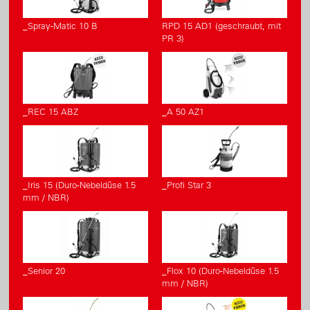
_Spray-Matic 10 B
RPD 15 AD1 (geschraubt, mit
PR 3)
_REC 15 ABZ
_A 50 AZ1
_Iris 15 (Duro-Nebeldüse 1.5
_Profi Star 3
mm / NBR)
_Senior 20
_Flox 10 (Duro-Nebeldüse 1.5
mm / NBR)