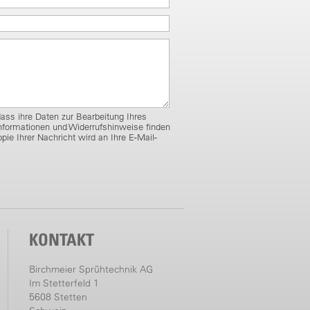
dass ihre Daten zur Bearbeitung Ihres
nformationen und Widerrufshinweise finden
opie Ihrer Nachricht wird an Ihre E-Mail-
KONTAKT
Birchmeier Sprühtechnik AG
Im Stetterfeld 1
5608 Stetten