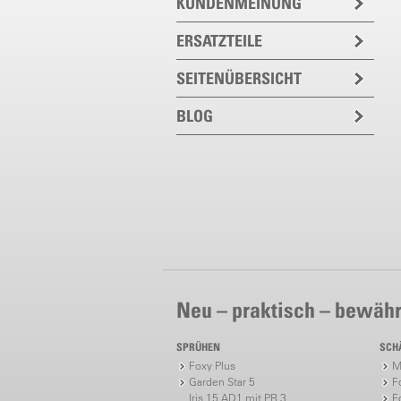
KUNDENMEINUNG
ERSATZTEILE
SEITENÜBERSICHT
BLOG
Neu – praktisch – bewähr
SPRÜHEN
SCH
Foxy Plus
M
Garden Star 5
F
Iris 15 AD1 mit PR 3
F