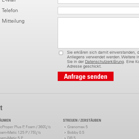
Telefon
Mitteilung
Sie erklären sich damit einverstanden, 
Anliegens verwendet werden. Weitere I
Sie in der
Datenschutzerklärung
. Eine K
Adresse geschickt.
t
ÄUMEN
STREUEN / ZERSTÄUBEN
cProper Plus P, Foam / 360ï¿½
Granomax 5
oam-Matic 1.25 P / 75ï¿½
Bobby 0.5
oam-Matic 5 P
DR 5