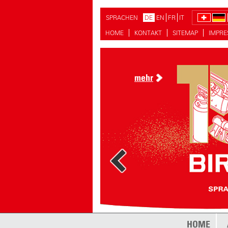
SPRACHEN
DE
EN
FR
IT
HOME
KONTAKT
SITEMAP
IMPR
mehr
mehr
HOME