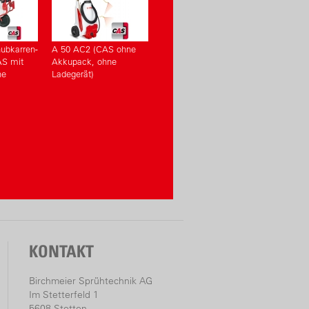
ubkarren-
A 50 AC2 (CAS ohne
AS mit
Akkupack, ohne
ne
Ladegerät)
KONTAKT
Birchmeier Sprühtechnik AG
Im Stetterfeld 1
5608 Stetten