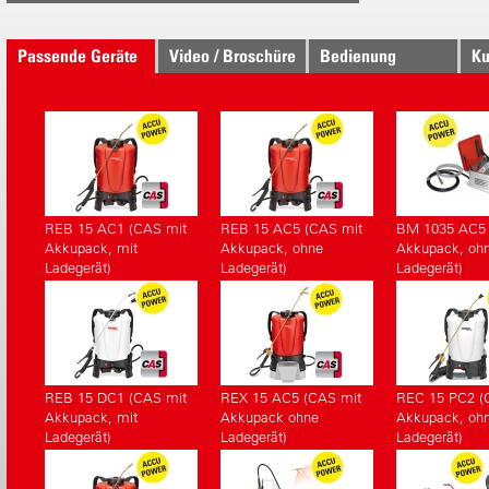
Akkupacks
www.cord
Passende Geräte
Video / Broschüre
Bedienung
Ku
REB 15 AC1 (CAS mit
REB 15 AC5 (CAS mit
BM 1035 AC5 
Akkupack, mit
Akkupack, ohne
Akkupack, oh
Ladegerät)
Ladegerät)
Ladegerät)
REB 15 DC1 (CAS mit
REX 15 AC5 (CAS mit
REC 15 PC2 (
Akkupack, mit
Akkupack ohne
Akkupack, oh
Ladegerät)
Ladegerät)
Ladegerät)