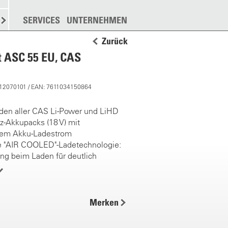
N
STREUEN
SERVICES
WEITERE
UNTERNEHMEN
Zurück
t ASC 55 EU, CAS
 12070101 / EAN: 7611034150864
den aller CAS Li-Power und LiHD
z-Akkupacks (18 V) mit
em Akku-Ladestrom
te "AIR COOLED"-Ladetechnologie:
ng beim Laden für deutlich
 Ladezeiten
nge Stand-by Aufnahmeleistung
gesteuertes Lademanagement für
s Laden und maximale Anzahl der
Merken
n
rät für alles. Zum Aufladen aller