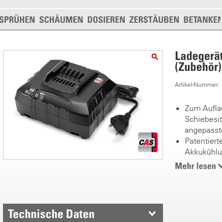
SPRÜHEN
SCHÄUMEN
DOSIEREN
ZERSTÄUBEN
BETANKE
Ladegerä
(Zubehör)
Artikel-Nummer:
Zum Aufla
Schiebesit
angepasst
Patentier
Akkukühlu
reduzierte
Mehr lesen
Sehr geri
Prozessor
schonende
Ladezykle
Technische Daten
Ein Ladege