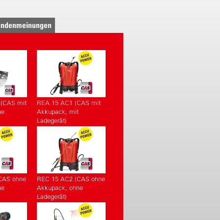
 der CAS Partner:
less-alliance-system.com
ndenmeinungen
(CAS mit
REA 15 AC1 (CAS mit
ne
Akkupack, mit
Ladegerät)
CAS ohne
REC 15 AC2 (CAS ohne
ne
Akkupack, ohne
Ladegerät)