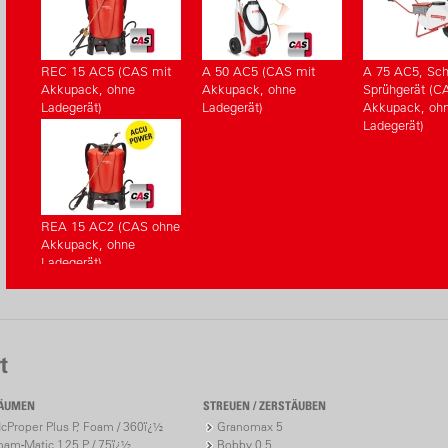
REC 15 AC5 (CAS mit
A 50 AC5 (CAS mit
A 75 AC5, Sch
Akkupack, ohne
Akkupack, ohne
Sprühgerät (C
Ladegerät)
Ladegerät)
Akkupack, oh
Ladegerät)
REA 15 AC2 (CAS ohne
Akkupack, ohne
Ladegerät)
t
ÄUMEN
STREUEN / ZERSTÄUBEN
cProper Plus P, Foam / 360ï¿½
Granomax 5
oam-Matic 1.25 P / 75ï¿½
Bobby 0.5