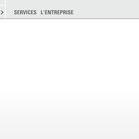
EMENT
SERVICES
DISPERSION
L'ENTREPRISE
PLUS