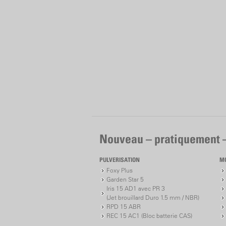
Nouveau – pratiquement 
PULVERISATION
M
Foxy Plus
Garden Star 5
Iris 15 AD1 avec PR 3
(Jet brouillard Duro 1.5 mm / NBR)
RPD 15 ABR
REC 15 AC1 (Bloc batterie CAS)