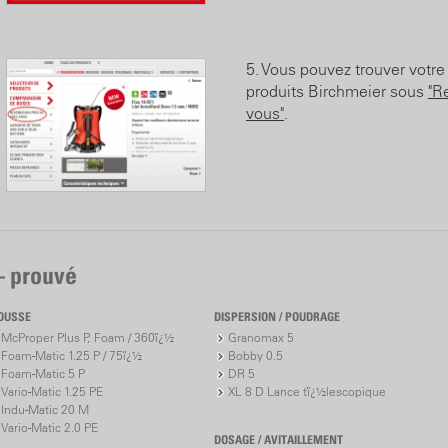
5. Vous pouvez trouver votre
produits Birchmeier sous
"R
vous"
.
– prouvé
OUSSE
DISPERSION / POUDRAGE
McProper Plus P, Foam / 360ï¿½
Granomax 5
Foam-Matic 1.25 P / 75ï¿½
Bobby 0.5
Foam-Matic 5 P
DR 5
Vario-Matic 1.25 PE
XL 8 D Lance tï¿½lescopique
Indu-Matic 20 M
Vario-Matic 2.0 PE
DOSAGE / AVITAILLEMENT