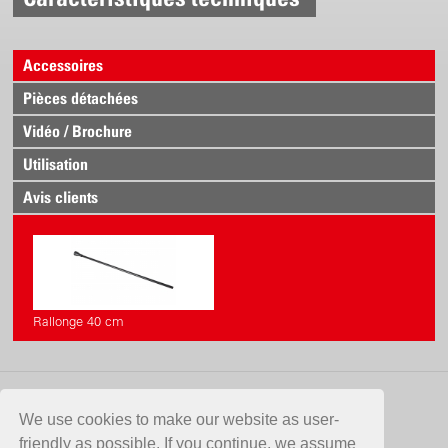
farine de pierre, poudre de roche, poudre de chaux
d'algues etc.)
Rapidement prêt à fonctionner
Accessoires
Maniement simple
Pièces détachées
Vidéo / Brochure
Utilisation
Avis clients
Rallonge 40 cm
CONTACT
We use cookies to make our website as user-
friendly as possible. If you continue, we assume