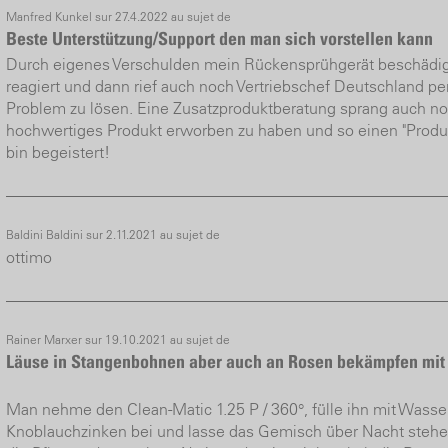
Manfred Kunkel sur 27.4.2022 au sujet de
Beste Unterstützung/Support den man sich vorstellen kann
Durch eigenes Verschulden mein Rückensprühgerät beschädigt
reagiert und dann rief auch noch Vertriebschef Deutschland pe
Problem zu lösen. Eine Zusatzproduktberatung sprang auch noch
hochwertiges Produkt erworben zu haben und so einen "Produk
bin begeistert!
Baldini Baldini sur 2.11.2021 au sujet de
ottimo
Rainer Marxer sur 19.10.2021 au sujet de
Läuse in Stangenbohnen aber auch an Rosen bekämpfen mit 
Man nehme den Clean-Matic 1.25 P / 360°, fülle ihn mit Wasser,
Knoblauchzinken bei und lasse das Gemisch über Nacht stehe