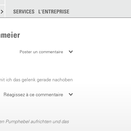
EMENT
SERVICES
DISPERSION
L'ENTREPRISE
PLUS
hmeier
Poster un commentaire
it ich das gelenk gerade nachoben
Réagissez à ce commentaire
n Pumphebel aufrichten und das