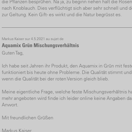
die Pflanzen besprühen. Na ja, zu beginn riehen halt die Ros
nach Knoblauch. Dies verflüchtigt sich aber sehr schnell und 
zur Geltung. Kein Gift - es wirkt und die Natur begrüsst es.
Markus Kaiser sur 4.5.2021 au sujet de
Aquamix Grün Mischungsverhältnis
Guten Tag,
Ich habe seit Jahren ihr Produkt, den Aquamix in Grün mit fes
funktioniert bis heute ohne Probleme. Die Qualität stimmt un
wenn die Qualität bei der roten Version gleich blieb.
Meine eigentliche Frage, welche feste Mischungsverhältnis hat
mehr angeboten wird finde ich leider online keine Angaben d
Anwort.
Mit freundlichen Grüßen
Markus Kaiser