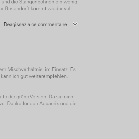
en und die Stangenbohnen ein wenig
der Rosendurft kommt wieder voll
Réagissez à ce commentaire
tem Mischverhältnis, im Einsatz. Es
d kann ich gut weiterempfehlen,
te die grüne Version. Da sie nicht
azu. Danke für den Aquamix und die