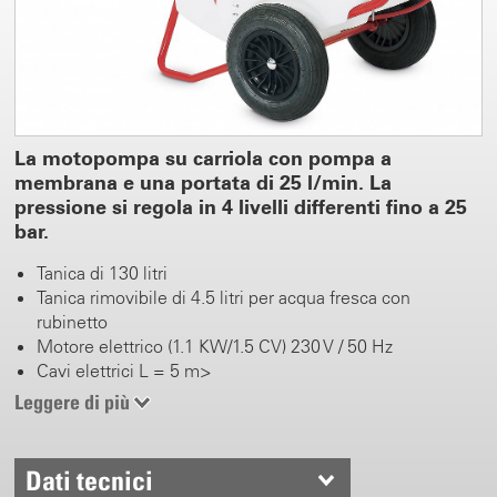
La motopompa su carriola con pompa a
membrana e una portata di 25 l/min. La
pressione si regola in 4 livelli differenti fino a 25
bar.
Tanica di 130 litri
Tanica rimovibile di 4.5 litri per acqua fresca con
rubinetto
Motore elettrico (1.1 KW/1.5 CV) 230 V / 50 Hz
Cavi elettrici L = 5 m>
Pressione di lavoro regolabile (6/12/18/25 bar)
Leggere di più
Pompa a membrana di facile manutenzione
Peso a vuoto 58 kg
Baricentro ottimale
Dati tecnici
Avvolgitubo inclusi 50 m di tubo