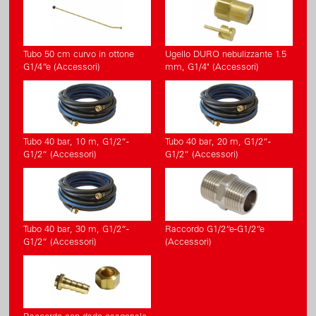
Tubo 50 cm curvo in ottone
Ugello DURO nebulizzante 1.5
G1/4“e (Accessori)
mm, G1/4" (Accessori)
Tubo 40 bar, 10 m, G1/2“-
Tubo 40 bar, 20 m, G1/2“-
G1/2“ (Accessori)
G1/2“ (Accessori)
Tubo 40 bar, 30 m, G1/2“-
Raccordo G1/2“e-G1/2“e
G1/2“ (Accessori)
(Accessori)