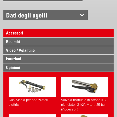
Dati degli ugelli
Accessori
Ricambi
Video / Volantino
Istruzioni
Opinioni
Gun Media per spruzzatori
Valvola manuale in ottone KB,
elettrici
nichelato, G1/2", Viton, 25 bar
(Accessori)