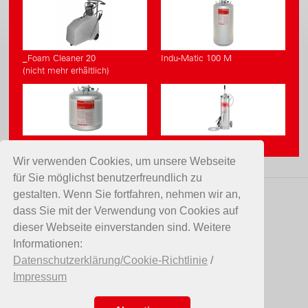
_Foam Cleaner 20
Indu-Matic 100 M
(nicht mehr erhältlich)
Indu-Matic 50 M
Indu-Matic 20 M
Wir verwenden Cookies, um unsere Webseite
für Sie möglichst benutzerfreundlich zu
gestalten. Wenn Sie fortfahren, nehmen wir an,
KONTAKT
dass Sie mit der Verwendung von Cookies auf
dieser Webseite einverstanden sind. Weitere
Birchmeier Sprühtechnik AG
Informationen:
Im Stetterfeld 1
Datenschutzerklärung/Cookie-Richtlinie
/
5608 Stetten
Impressum
Schweiz
Telefon +41 56 485 81 81
E-Mail
info@birchmeier.com