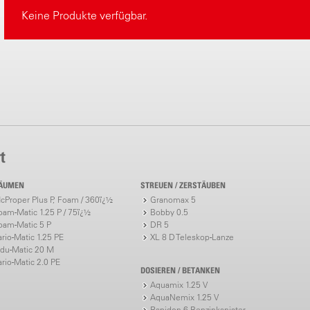
Keine Produkte verfügbar.
t
ÄUMEN
STREUEN / ZERSTÄUBEN
cProper Plus P, Foam / 360ï¿½
Granomax 5
oam-Matic 1.25 P / 75ï¿½
Bobby 0.5
oam-Matic 5 P
DR 5
ario-Matic 1.25 PE
XL 8 D Teleskop-Lanze
ndu-Matic 20 M
ario-Matic 2.0 PE
DOSIEREN / BETANKEN
Aquamix 1.25 V
AquaNemix 1.25 V
Rapidon 6 Benzinkanister