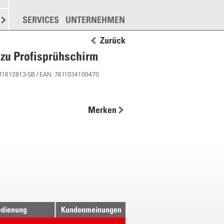
N
STREUEN
SERVICES
WEITERE
UNTERNEHMEN
Zurück
 zu Profisprühschirm
 11612813-SB / EAN: 7611034100470
Merken
dienung
Kundenmeinungen