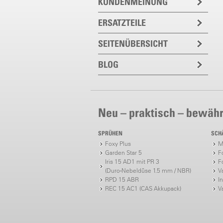
KUNDENMEINUNG
ERSATZTEILE
SEITENÜBERSICHT
BLOG
Neu – praktisch – bewähr
SPRÜHEN
SCH
Foxy Plus
M
Garden Star 5
F
Iris 15 AD1 mit PR 3
F
(Duro-Nebeldüse 1.5 mm / NBR)
V
RPD 15 ABR
I
REC 15 AC1 (CAS Akkupack)
V