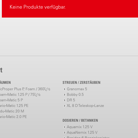
Keine Produkte verfügbar.
t
ÄUMEN
STREUEN / ZERSTÄUBEN
cProper Plus P, Foam / 360ï¿½
Granomax 5
oam-Matic 1.25 P / 75ï¿½
Bobby 0.5
oam-Matic 5 P
DR 5
ario-Matic 1.25 PE
XL 8 D Teleskop-Lanze
ndu-Matic 20 M
ario-Matic 2.0 PE
DOSIEREN / BETANKEN
Aquamix 1.25 V
AquaNemix 1.25 V
Rapidon 6 Benzinkanister