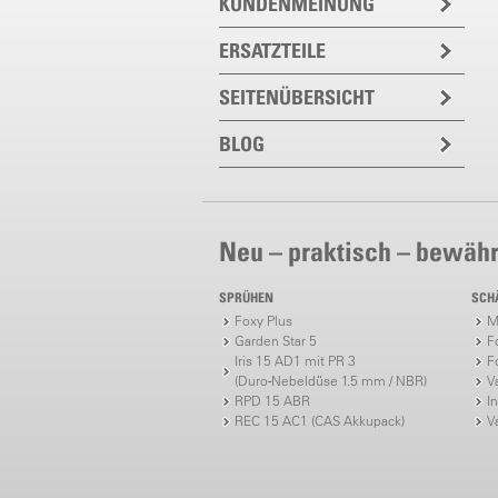
KUNDENMEINUNG
ERSATZTEILE
SEITENÜBERSICHT
BLOG
Neu – praktisch – bewähr
SPRÜHEN
SCH
Foxy Plus
M
Garden Star 5
F
Iris 15 AD1 mit PR 3
F
(Duro-Nebeldüse 1.5 mm / NBR)
V
RPD 15 ABR
I
REC 15 AC1 (CAS Akkupack)
V