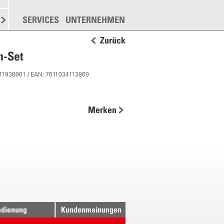
N
STREUEN
SERVICES
WEITERE
UNTERNEHMEN
Zurück
h-Set
 11938901 / EAN: 7611034113869
Merken
dienung
Kundenmeinungen