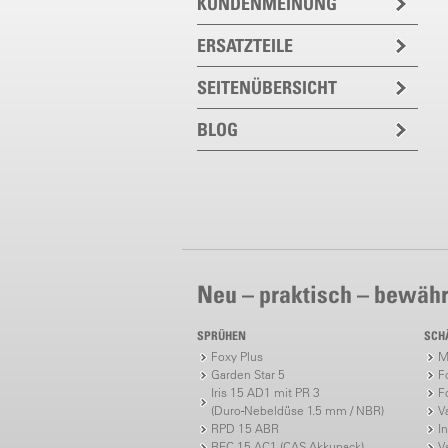
KUNDENMEINUNG
ERSATZTEILE
SEITENÜBERSICHT
BLOG
Neu – praktisch – bewähr
SPRÜHEN
SCH
Foxy Plus
M
Garden Star 5
F
Iris 15 AD1 mit PR 3
F
(Duro-Nebeldüse 1.5 mm / NBR)
V
RPD 15 ABR
I
REC 15 AC1 (CAS Akkupack)
V