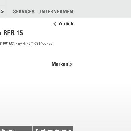
N
STREUEN
SERVICES
WEITERE
UNTERNEHMEN
Zurück
k REB 15
 11961501 / EAN: 7611034400792
Merken
dienung
Kundenmeinungen