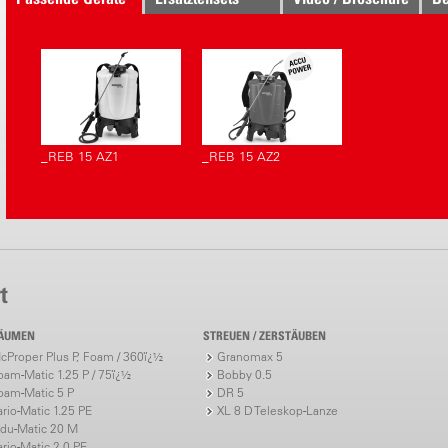
_REB 15 AZ1
_REB 15 AZ2
t
ÄUMEN
STREUEN / ZERSTÄUBEN
cProper Plus P, Foam / 360ï¿½
Granomax 5
oam-Matic 1.25 P / 75ï¿½
Bobby 0.5
oam-Matic 5 P
DR 5
ario-Matic 1.25 PE
XL 8 D Teleskop-Lanze
ndu-Matic 20 M
ario-Matic 2.0 PE