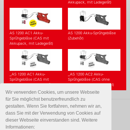
Akkupack, mit Ladegerät)
AS 1200 AC1 Akku-
AS 1200 Akku-Sprühgebläse
Sprühgebläse (CAS mit
(Zubehör)
Akkupack, mit Ladegerät)
_AS 1200 AC1 Akku-
_AS 1200 AC2 Akku-
Sprühgebläse (CAS mit
Sprühgebläse (CAS ohne
Akkupack, mit Ladegerät)
Akkupack, ohne Ladegerät)
Wir verwenden Cookies, um unsere Webseite
für Sie möglichst benutzerfreundlich zu
gestalten. Wenn Sie fortfahren, nehmen wir an,
KONTAKT
dass Sie mit der Verwendung von Cookies auf
dieser Webseite einverstanden sind. Weitere
Birchmeier Sprühtechnik AG
Informationen: