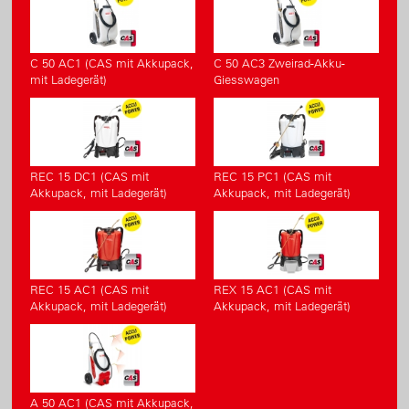
C 50 AC1 (CAS mit Akkupack,
C 50 AC3 Zweirad-Akku-
mit Ladegerät)
Giesswagen
REC 15 DC1 (CAS mit
REC 15 PC1 (CAS mit
Akkupack, mit Ladegerät)
Akkupack, mit Ladegerät)
REC 15 AC1 (CAS mit
REX 15 AC1 (CAS mit
Akkupack, mit Ladegerät)
Akkupack, mit Ladegerät)
A 50 AC1 (CAS mit Akkupack,