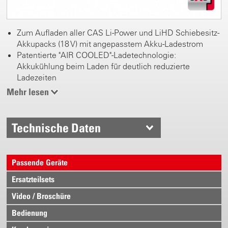
Zum Aufladen aller CAS Li-Power und LiHD Schiebesitz-
Akkupacks (18 V) mit angepasstem Akku-Ladestrom
Patentierte "AIR COOLED"-Ladetechnologie:
Akkukühlung beim Laden für deutlich reduzierte
Ladezeiten
Sehr geringe Stand-by Aufnahmeleistung
Mehr lesen
Prozessorgesteuertes Lademanagement für
schonendes Laden und maximale Anzahl der
Ladezyklen
Technische Daten
Ein Ladegerät für alles. Zum Aufladen aller Akkupacks
der CAS Partner:
www.cordless-alliance-system.com
Passende Geräte
Ersatzteilsets
Video / Broschüre
Bedienung