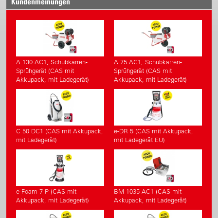
Kundenmeinungen
A 130 AC1, Schubkarren-
A 75 AC1, Schubkarren-
Sprühgerät (CAS mit
Sprühgerät (CAS mit
Akkupack, mit Ladegerät)
Akkupack, mit Ladegerät)
C 50 DC1 (CAS mit Akkupack,
e-DR 5 (CAS mit Akkupack,
mit Ladegerät)
mit Ladegerät EU)
e-Foam 7 P (CAS mit
BM 1035 AC1 (CAS mit
Akkupack, mit Ladegerät)
Akkupack, mit Ladegerät)