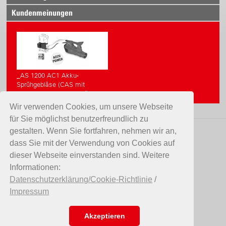
Kundenmeinungen
_AS 1200 AC1 Akku-
Sprühgebläse (CAS mit
Akkupack, mit Ladegerät)
Wir verwenden Cookies, um unsere Webseite
für Sie möglichst benutzerfreundlich zu
gestalten. Wenn Sie fortfahren, nehmen wir an,
KONTAKT
dass Sie mit der Verwendung von Cookies auf
dieser Webseite einverstanden sind. Weitere
Birchmeier Sprühtechnik AG
Informationen:
Im Stetterfeld 1
Datenschutzerklärung/Cookie-Richtlinie
/
5608 Stetten
Impressum
Schweiz
Telefon +41 56 485 81 81
E-Mail
info@birchmeier.com
Akzeptieren