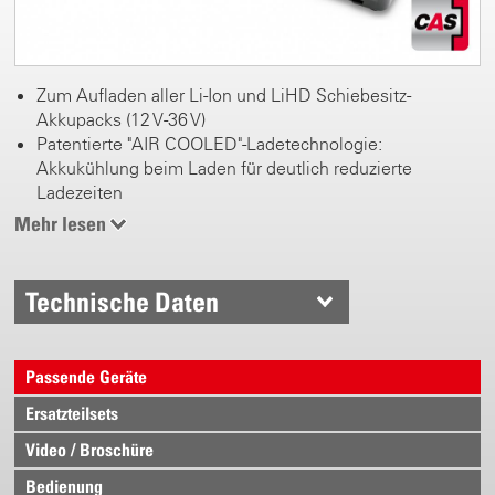
Zum Aufladen aller Li-Ion und LiHD Schiebesitz-
Akkupacks (12 V-36 V)
Patentierte "AIR COOLED"-Ladetechnologie:
Akkukühlung beim Laden für deutlich reduzierte
Ladezeiten
Sehr geringe Stand-by Aufnahmeleistung
Mehr lesen
Prozessorgesteuertes Lademanagement für
schonendes Laden und maximale Anzahl der
Ladezyklen
Technische Daten
Zum Aufladen aller Akkupacks der CAS Marken:
www.cordless-alliance-system.com
Passende Geräte
Ersatzteilsets
Video / Broschüre
Bedienung