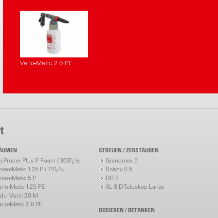
Vario-Matic 2.0 PE
t
ÄUMEN
STREUEN / ZERSTÄUBEN
cProper Plus P, Foam / 360ï¿½
Granomax 5
oam-Matic 1.25 P / 75ï¿½
Bobby 0.5
oam-Matic 5 P
DR 5
ario-Matic 1.25 PE
XL 8 D Teleskop-Lanze
ndu-Matic 20 M
ario-Matic 2.0 PE
DOSIEREN / BETANKEN