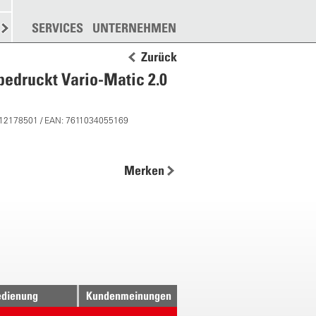
N
STREUEN
SERVICES
WEITERE
UNTERNEHMEN
Zurück
bedruckt Vario-Matic 2.0
 12178501 / EAN: 7611034055169
Merken
dienung
Kundenmeinungen