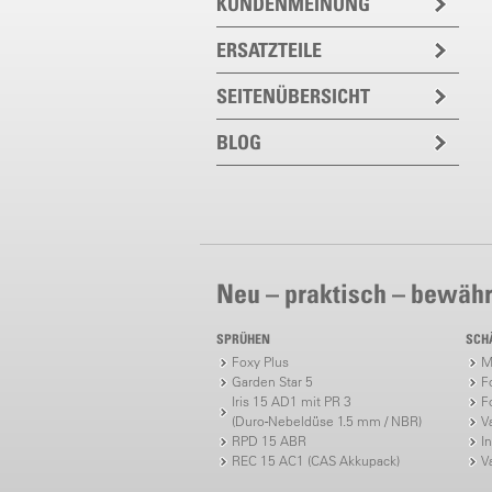
KUNDENMEINUNG
ERSATZTEILE
SEITENÜBERSICHT
BLOG
Neu – praktisch – bewähr
SPRÜHEN
SCH
Foxy Plus
M
Garden Star 5
F
Iris 15 AD1 mit PR 3
F
(Duro-Nebeldüse 1.5 mm / NBR)
V
RPD 15 ABR
I
REC 15 AC1 (CAS Akkupack)
V