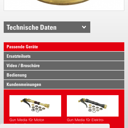
Technische Daten
Passende Geräte
Ersatzteilsets
Video / Broschüre
Bedienung
Kundenmeinungen
Gun Media für Motor-
Gun Media für Elektro-
Sprühgeräte
Sprühgeräte