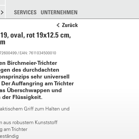
N
STREUEN
SERVICES
WEITERE
UNTERNEHMEN
Zurück
19, oval, rot 19x12.5 cm,
cm
 72600499 / EAN: 7611034500010
en Birchmeier-Trichter
gen des durchdachten
nsprinzips sehr universell
 Der Auffangring am Trichter
das Überschwappen und
 der Flüssigkeit.
aktischem Griff zum Halten und
m aus robustem Kunststoff
g am Trichter
beständig