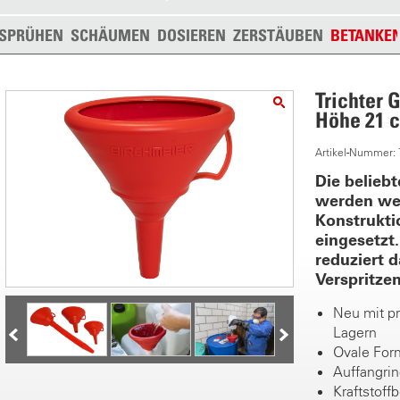
SPRÜHEN
SCHÄUMEN
DOSIEREN
ZERSTÄUBEN
BETANKE
Trichter G
Höhe 21 
Artikel-Nummer:
Die beliebt
werden we
Konstruktio
eingesetzt.
reduziert 
Verspritzen
Neu mit pr
Lagern
Ovale For
Auffangrin
Kraftstoff