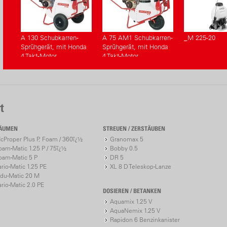
A 130 Schubkarren-
A 75 AM1 Schubkarren-
_M 225-20
Sprühgerät, mit Honda
Sprühgerät, mit Honda
4 Takt-Motor
4 Takt-Motor
t
ÄUMEN
STREUEN / ZERSTÄUBEN
cProper Plus P, Foam / 360ï¿½
Granomax 5
oam-Matic 1.25 P / 75ï¿½
Bobby 0.5
oam-Matic 5 P
DR 5
ario-Matic 1.25 PE
XL 8 D Teleskop-Lanze
ndu-Matic 20 M
ario-Matic 2.0 PE
DOSIEREN / BETANKEN
Aquamix 1.25 V
AquaNemix 1.25 V
Rapidon 6 Benzinkanister