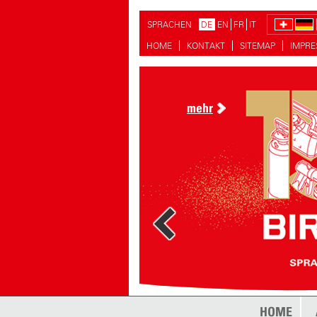
SPRACHEN
DE
EN
FR
IT
HOME
KONTAKT
SITEMAP
IMPR
mehr
mehr
HOME