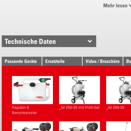
Feines Ede
Mehr lesen
Weissblec
Stutzen mi
Technische Daten
Passende Geräte
Ersatzteile
Video / Broschüre
Be
Rapidon 6
_M 255-25 mit Profi-Set
_M 255-25
Benzinkanister