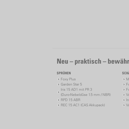
Neu – praktisch – bewähr
SPRÜHEN
SCH
Foxy Plus
M
Garden Star 5
F
Iris 15 AD1 mit PR 3
F
(Duro-Nebeldüse 1.5 mm / NBR)
V
RPD 15 ABR
I
REC 15 AC1 (CAS Akkupack)
V