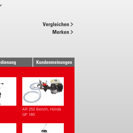
lstahlsieb mit gelochter
hunterlage ø 8.8 cm
t Entlüftungsnut ø 2.5 cm
Vergleichen
Merken
dienung
Kundenmeinungen
AR 252 Benzin, Honda
GP 160