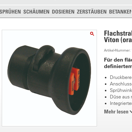
SPRÜHEN
SCHÄUMEN
DOSIEREN
ZERSTÄUBEN
BETANKE
Flachstra
Viton (or
Artikel-Nummer:
Für den flä
definierte
Druckberei
Anschluss
Sprühwink
Düse aus r
Integrierter
Feine Tro
Mehr lesen
Ideal zur