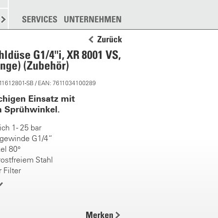
N
STREUEN
SERVICES
WEITERE
UNTERNEHMEN
Zurück
hldüse G1/4"i, XR 8001 VS,
ange) (Zubehör)
 11612801-SB / EAN: 7611034100289
chigen Einsatz mit
m Sprühwinkel.
ch 1 - 25 bar
gewinde G1/4“
el 80°
ostfreiem Stahl
 Filter
pfengrösse
 Flächenbehandlung
Merken