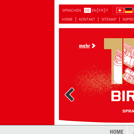
SPRACHEN
DE
EN
FR
IT
HOME
KONTAKT
SITEMAP
IMPR
mehr
mehr
HOME