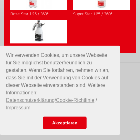
Rose Star 1.25 / 360°
Super Star 1.25 / 360°
Super Spray-Matic 1.0 N
Wir verwenden Cookies, um unsere Webseite
für Sie möglichst benutzerfreundlich zu
gestalten. Wenn Sie fortfahren, nehmen wir an,
KONTAKT
dass Sie mit der Verwendung von Cookies auf
dieser Webseite einverstanden sind. Weitere
Birchmeier Sprühtechnik AG
Informationen:
Im Stetterfeld 1
Datenschutzerklärung/Cookie-Richtlinie
/
5608 Stetten
Impressum
Schweiz
Telefon +41 56 485 81 81
E-Mail
info@birchmeier.com
Akzeptieren