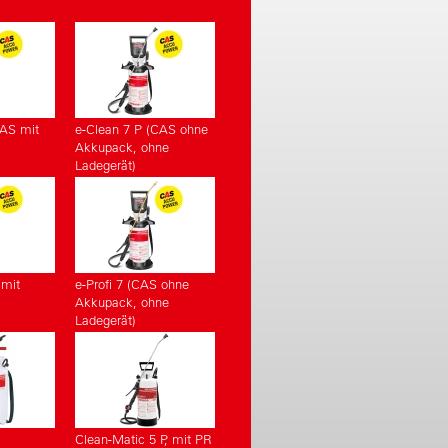
CAS mit
e-Clean 7 P (CAS ohne
Akkupack, ohne
Ladegerät)
 mit
e-Profi 7 (CAS ohne
Akkupack, ohne
Ladegerät)
Clean-Matic 5 P, mit PR