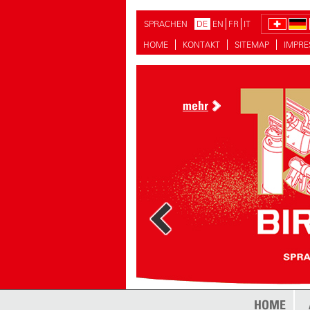
SPRACHEN
DE
EN
FR
IT
HOME
KONTAKT
SITEMAP
IMPR
mehr
mehr
HOME