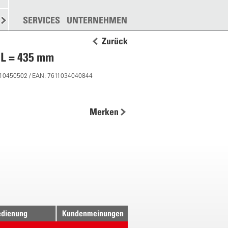
N
STREUEN
SERVICES
WEITERE
UNTERNEHMEN
Zurück
 L = 435 mm
 10450502 / EAN: 7611034040844
Merken
dienung
Kundenmeinungen