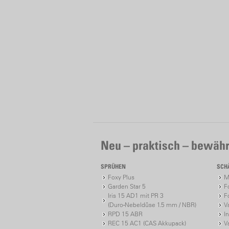
Neu – praktisch – bewähr
SPRÜHEN
SCH
Foxy Plus
M
Garden Star 5
F
Iris 15 AD1 mit PR 3
F
(Duro-Nebeldüse 1.5 mm / NBR)
V
RPD 15 ABR
I
REC 15 AC1 (CAS Akkupack)
V