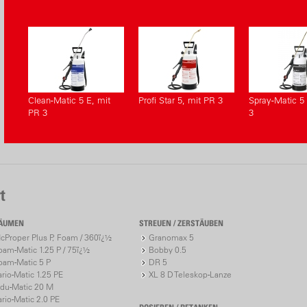
Clean-Matic 5 E, mit
Profi Star 5, mit PR 3
Spray-Matic 5 
PR 3
3
t
ÄUMEN
STREUEN / ZERSTÄUBEN
cProper Plus P, Foam / 360ï¿½
Granomax 5
oam-Matic 1.25 P / 75ï¿½
Bobby 0.5
oam-Matic 5 P
DR 5
ario-Matic 1.25 PE
XL 8 D Teleskop-Lanze
ndu-Matic 20 M
ario-Matic 2.0 PE