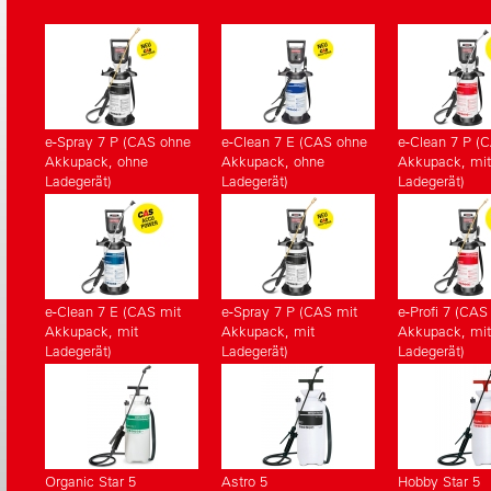
e-Spray 7 P (CAS ohne
e-Clean 7 E (CAS ohne
e-Clean 7 P (
Akkupack, ohne
Akkupack, ohne
Akkupack, mit
Ladegerät)
Ladegerät)
Ladegerät)
e-Clean 7 E (CAS mit
e-Spray 7 P (CAS mit
e-Profi 7 (CAS
Akkupack, mit
Akkupack, mit
Akkupack, mit
Ladegerät)
Ladegerät)
Ladegerät)
Organic Star 5
Astro 5
Hobby Star 5