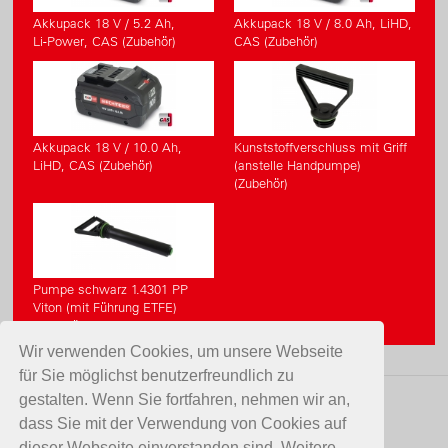
Akkupack 18 V / 5.2 Ah,
Akkupack 18 V / 8.0 Ah, LiHD,
Li-Power, CAS (Zubehör)
CAS (Zubehör)
Akkupack 18 V / 10.0 Ah,
Kunststoffverschluss mit Griff
LiHD, CAS (Zubehör)
(anstelle Handpumpe)
(Zubehör)
Pumpe schwarz 1.4301 PP
Viton (mit Führung ETFE)
(Zubehör)
Wir verwenden Cookies, um unsere Webseite
für Sie möglichst benutzerfreundlich zu
gestalten. Wenn Sie fortfahren, nehmen wir an,
KONTAKT
dass Sie mit der Verwendung von Cookies auf
dieser Webseite einverstanden sind. Weitere