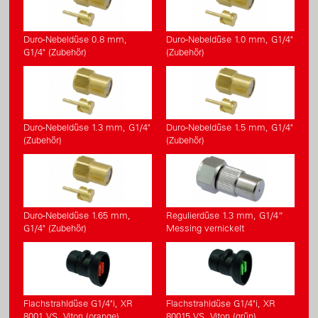
Duro-Nebeldüse 0.8 mm,
Duro-Nebeldüse 1.0 mm, G1/4"
G1/4" (Zubehör)
(Zubehör)
Duro-Nebeldüse 1.3 mm, G1/4"
Duro-Nebeldüse 1.5 mm, G1/4"
(Zubehör)
(Zubehör)
Duro-Nebeldüse 1.65 mm,
Regulierdüse 1.3 mm, G1/4“
G1/4" (Zubehör)
Messing vernickelt
Flachstrahldüse G1/4"i, XR
Flachstrahldüse G1/4"i, XR
8001 VS, Viton (orange)
80015 VS, Viton (grün)