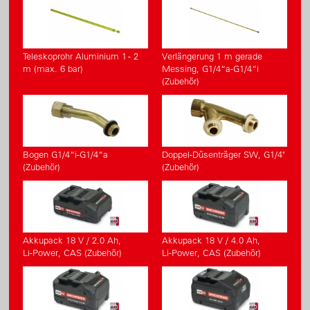
Teleskoprohr Aluminium 1 - 2
Verlängerung 1 m gerade
m (max. 6 bar)
Messing, G1/4“a-G1/4“i
(Zubehör)
Bogen G1/4“i-G1/4“a
Doppel-Düsenträger SW, G1/4"
(Zubehör)
(Zubehör)
Akkupack 18 V / 2.0 Ah,
Akkupack 18 V / 4.0 Ah,
Li-Power, CAS (Zubehör)
Li-Power, CAS (Zubehör)