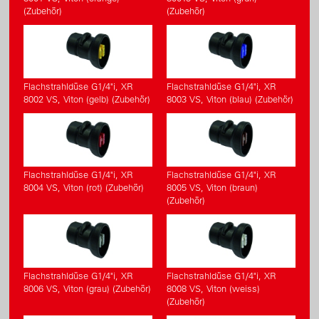
(Zubehör)
(Zubehör)
Flachstrahldüse G1/4"i, XR
Flachstrahldüse G1/4"i, XR
8002 VS, Viton (gelb) (Zubehör)
8003 VS, Viton (blau) (Zubehör)
Flachstrahldüse G1/4"i, XR
Flachstrahldüse G1/4"i, XR
8004 VS, Viton (rot) (Zubehör)
8005 VS, Viton (braun)
(Zubehör)
Flachstrahldüse G1/4"i, XR
Flachstrahldüse G1/4"i, XR
8006 VS, Viton (grau) (Zubehör)
8008 VS, Viton (weiss)
(Zubehör)