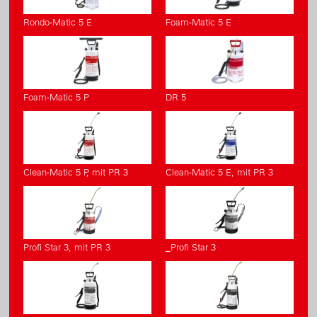
Rondo-Matic 5 E
Foam-Matic 5 E
Foam-Matic 5 P
DR 5
Clean-Matic 5 P, mit PR 3
Clean-Matic 5 E, mit PR 3
Profi Star 3, mit PR 3
_Profi Star 3