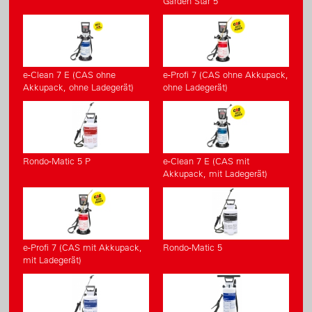
Garden Star 5
e-Clean 7 E (CAS ohne
e-Profi 7 (CAS ohne Akkupack,
Akkupack, ohne Ladegerät)
ohne Ladegerät)
Rondo-Matic 5 P
e-Clean 7 E (CAS mit
Akkupack, mit Ladegerät)
e-Profi 7 (CAS mit Akkupack,
Rondo-Matic 5
mit Ladegerät)