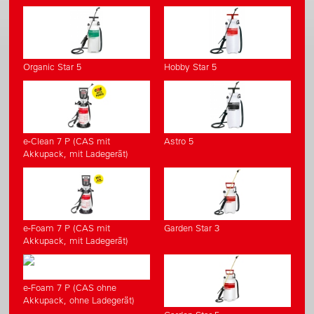
Organic Star 5
Hobby Star 5
e-Clean 7 P (CAS mit
Astro 5
Akkupack, mit Ladegerät)
e-Foam 7 P (CAS mit
Garden Star 3
Akkupack, mit Ladegerät)
e-Foam 7 P (CAS ohne
Akkupack, ohne Ladegerät)