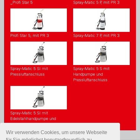
_Profi Star 5
Spray-Matic 5 P, mit PR 3
Profi Star 5, mit PR 3
Spray-Matic 7 P, mit PR 3
Spray-Matic 5 SI mit
Spray-Matic 5 S mit
Pressluftanschluss
Handpumpe und
Pressluftanschluss
Spray-Matic 5 SI mit
Edelstahlhandpumpe und
Pressluftanschluss
Wir verwenden Cookies, um unsere Webseite
für Sie möglichst benutzerfreundlich zu