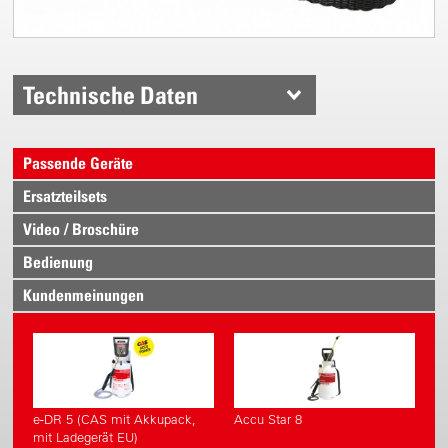
Technische Daten
Passende Geräte
Ersatzteilsets
Video / Broschüre
Bedienung
Kundenmeinungen
e-DR 5 (CAS mit Akkupack,
Accu Star 8
mit Ladegerät EU)