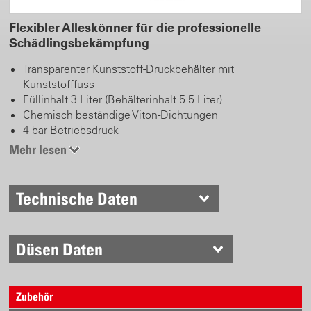
Flexibler Alleskönner für die professionelle
Schädlingsbekämpfung
Transparenter Kunststoff-Druckbehälter mit
Kunststofffuss
Füllinhalt 3 Liter (Behälterinhalt 5.5 Liter)
Chemisch beständige Viton-Dichtungen
4 bar Betriebsdruck
Grosse Einfüllöffnung mit integriertem Trichter
Mehr lesen
Spiralschlauch für flexible Handhabung
Regulierbare Messingdüse
Sicherheits- und Entlüftungsventil
Technische Daten
Druckluftanschluss für Druckerzeugung mit Pressluft
Düsen Daten
Zubehör