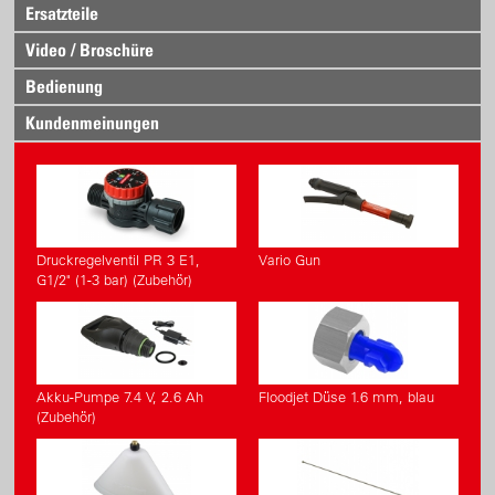
Ersatzteile
Video / Broschüre
Bedienung
Kundenmeinungen
Druckregelventil PR 3 E1,
Vario Gun
G1/2" (1-3 bar) (Zubehör)
Akku-Pumpe 7.4 V, 2.6 Ah
Floodjet Düse 1.6 mm, blau
(Zubehör)