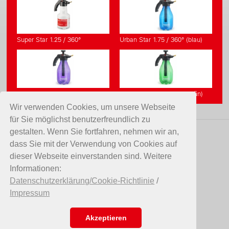
Super Star 1.25 / 360°
Urban Star 1.75 / 360° (blau)
Urban Star 1.75 / 360° (violett)
Urban Star 1.75 / 360° (grün)
Wir verwenden Cookies, um unsere Webseite
für Sie möglichst benutzerfreundlich zu
gestalten. Wenn Sie fortfahren, nehmen wir an,
KONTAKT
dass Sie mit der Verwendung von Cookies auf
dieser Webseite einverstanden sind. Weitere
Birchmeier Sprühtechnik AG
Informationen:
Im Stetterfeld 1
Datenschutzerklärung/Cookie-Richtlinie
/
5608 Stetten
Impressum
Schweiz
Telefon +41 56 485 81 81
E-Mail
info@birchmeier.com
Akzeptieren