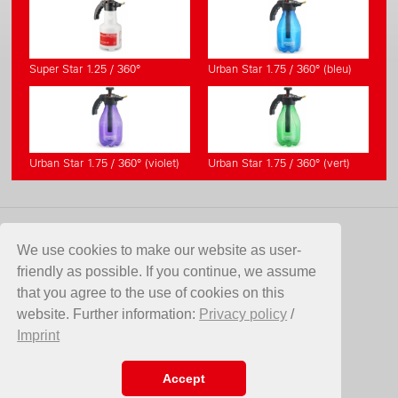
Super Star 1.25 / 360°
Urban Star 1.75 / 360° (bleu)
Urban Star 1.75 / 360° (violet)
Urban Star 1.75 / 360° (vert)
CONTACT
We use cookies to make our website as user-
friendly as possible. If you continue, we assume
Birchmeier Sprühtechnik AG
that you agree to the use of cookies on this
Im Stetterfeld 1
website. Further information:
Privacy policy
/
5608 Stetten
Imprint
Suisse
Telefon +41 56 485 81 81
E-Mail
info@birchmeier.com
Accept