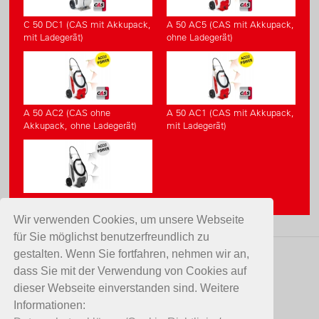
C 50 DC1 (CAS mit Akkupack,
A 50 AC5 (CAS mit Akkupack,
mit Ladegerät)
ohne Ladegerät)
A 50 AC2 (CAS ohne
A 50 AC1 (CAS mit Akkupack,
Akkupack, ohne Ladegerät)
mit Ladegerät)
_A 50 AZ1
Wir verwenden Cookies, um unsere Webseite
für Sie möglichst benutzerfreundlich zu
gestalten. Wenn Sie fortfahren, nehmen wir an,
KONTAKT
dass Sie mit der Verwendung von Cookies auf
dieser Webseite einverstanden sind. Weitere
Birchmeier Sprühtechnik AG
Informationen:
Im Stetterfeld 1