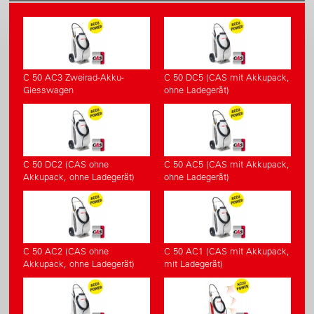
C 50 AC3 Zweirad-Akku-
C 50 DC5 (CAS mit Akkupack,
Giesswagen
ohne Ladegerät)
C 50 DC2 (CAS ohne
C 50 AC5 (CAS mit Akkupack,
Akkupack, ohne Ladegerät)
ohne Ladegerät)
C 50 AC2 (CAS ohne
C 50 AC1 (CAS mit Akkupack,
Akkupack, ohne Ladegerät)
mit Ladegerät)