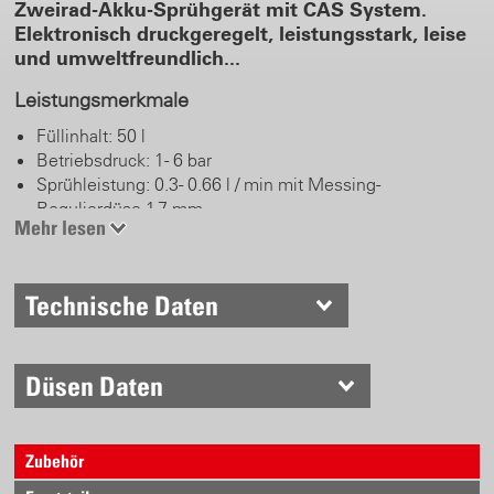
Zweirad-Akku-Sprühgerät mit CAS System.
Elektronisch druckgeregelt, leistungsstark, leise
und umweltfreundlich...
Leistungsmerkmale
Füllinhalt: 50 l
Betriebsdruck: 1 - 6 bar
Sprühleistung: 0.3 - 0.66 l / min mit Messing-
Regulierdüse 1.7 mm
Mehr lesen
Akkupack: 18 V CAS LiHD / 8.0 Ah
Sprühdauer: bis 22 h resp. bis 620 l pro Akkupack-
Ladung (je nach Druck und Zubehör)
Technische Daten
Akkupack-Ladezeit mit Schnelladegerät ASC 55 < 160
min
Düsen Daten
Komfort beim Arbeiten
Messinghandventil
60 cm Messing-Sprührohr und Regulierdüse 1.7 mm
Zubehör
Robuste Räder