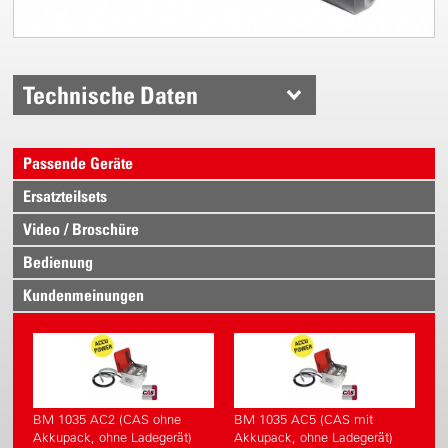
Technische Daten
Passende Geräte
Ersatzteilsets
Video / Broschüre
Bedienung
Kundenmeinungen
BM 1035 AC2 (CAS ohne
BM 1035 AC5 (CAS mit
Akkupack, ohne Ladegerät)
Akkupack, ohne Ladegerät)