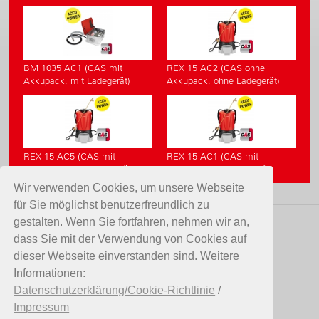
BM 1035 AC1 (CAS mit
REX 15 AC2 (CAS ohne
Akkupack, mit Ladegerät)
Akkupack, ohne Ladegerät)
REX 15 AC5 (CAS mit
REX 15 AC1 (CAS mit
Akkupack ohne Ladegerät)
Akkupack, mit Ladegerät)
Wir verwenden Cookies, um unsere Webseite
für Sie möglichst benutzerfreundlich zu
gestalten. Wenn Sie fortfahren, nehmen wir an,
KONTAKT
dass Sie mit der Verwendung von Cookies auf
dieser Webseite einverstanden sind. Weitere
Birchmeier Sprühtechnik AG
Informationen:
Im Stetterfeld 1
Datenschutzerklärung/Cookie-Richtlinie
/
5608 Stetten
Impressum
Schweiz