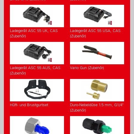
Ladegerät ASC 55 UK, CAS
Ladegerät ASC 55 USA, CAS
(Zubehör)
(Zubehör)
Ladegerät ASC 55 AUS, CAS
Vario Gun (Zubehör)
(Zubehör)
Hüft- und Brustgurtset
Duro-Nebeldüse 1.5 mm, G1/4"
(Zubehör)