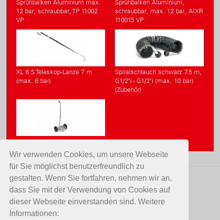
Sprühbalken Aluminium max.
Sprühbalken Aluminium,
12 bar, schraubbar, TP 11002
schraubbar, max. 12 bar, AIXR
VP
110015 VP
XL 8 S Teleskop-Lanze 7 m
Spiralschlauch schwarz 7.5 m,
(max. 6 bar)
G1/2"i - G1/2"i (max. 10 bar)
(Zubehör)
Edelstahl-Handwagen H2
Wir verwenden Cookies, um unsere Webseite
für Sie möglichst benutzerfreundlich zu
gestalten. Wenn Sie fortfahren, nehmen wir an,
KONTAKT
dass Sie mit der Verwendung von Cookies auf
dieser Webseite einverstanden sind. Weitere
Birchmeier Sprühtechnik AG
Informationen:
Im Stetterfeld 1