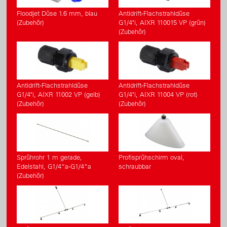
Floodjet Düse 1.6 mm, blau
Antidrift-Flachstrahldüse
(Zubehör)
G1/4"i, AIXR 110015 VP (grün)
(Zubehör)
Antidrift-Flachstrahldüse
Antidrift-Flachstrahldüse
G1/4"i, AIXR 11002 VP (gelb)
G1/4"i, AIXR 11004 VP (rot)
(Zubehör)
(Zubehör)
Sprührohr 1 m gerade,
Profisprühschirm oval,
Edelstahl, G1/4“a-G1/4“a
schraubbar
(Zubehör)