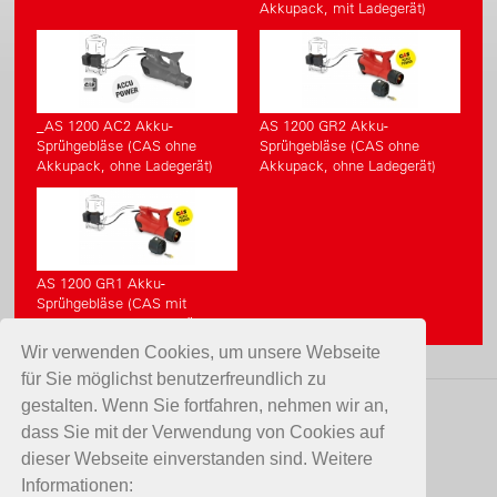
Akkupack, mit Ladegerät)
_AS 1200 AC2 Akku-
AS 1200 GR2 Akku-
Sprühgebläse (CAS ohne
Sprühgebläse (CAS ohne
Akkupack, ohne Ladegerät)
Akkupack, ohne Ladegerät)
AS 1200 GR1 Akku-
Sprühgebläse (CAS mit
Akkupack, mit Ladegerät)
Wir verwenden Cookies, um unsere Webseite
für Sie möglichst benutzerfreundlich zu
gestalten. Wenn Sie fortfahren, nehmen wir an,
KONTAKT
dass Sie mit der Verwendung von Cookies auf
dieser Webseite einverstanden sind. Weitere
Birchmeier Sprühtechnik AG
Informationen: