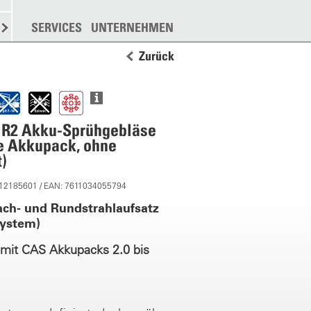
N
STREUEN
SERVICES
WEITERE
UNTERNEHMEN
Zurück
GR2 Akku-Sprühgebläse
e Akkupack, ohne
)
 12185601 / EAN: 7611034055794
ach- und Rundstrahlaufsatz
System)
mit CAS Akkupacks 2.0 bis