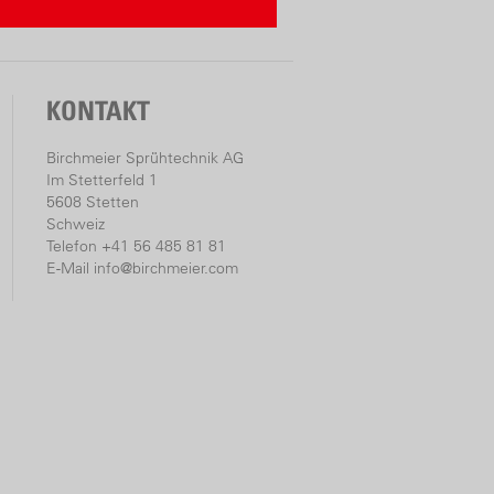
mit Ladegerät)
reifendes Akku-System führender
rken)
r» Linie
KONTAKT
ss-alliance-system.com
Birchmeier Sprühtechnik AG
Im Stetterfeld 1
5608 Stetten
Schweiz
Telefon +41 56 485 81 81
E-Mail
info@birchmeier.com