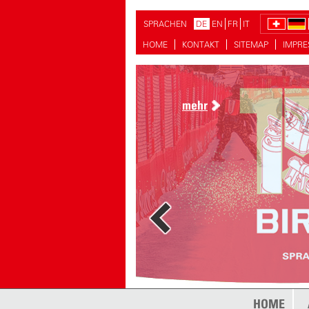
SPRACHEN
DE
EN
FR
IT
HOME
KONTAKT
SITEMAP
IMPR
mehr
mehr
HOME