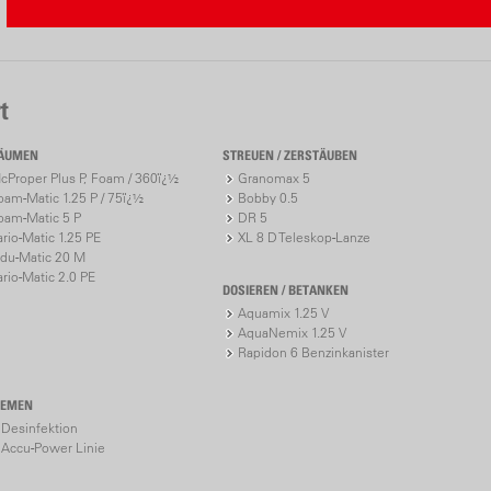
herstellerüberg
Elektrogerätema
«Accu-Powe
t
www.cordle
ÄUMEN
STREUEN / ZERSTÄUBEN
cProper Plus P, Foam / 360ï¿½
Granomax 5
oam-Matic 1.25 P / 75ï¿½
Bobby 0.5
oam-Matic 5 P
DR 5
ario-Matic 1.25 PE
XL 8 D Teleskop-Lanze
ndu-Matic 20 M
ario-Matic 2.0 PE
DOSIEREN / BETANKEN
Aquamix 1.25 V
AquaNemix 1.25 V
Rapidon 6 Benzinkanister
HEMEN
Desinfektion
Accu-Power Linie