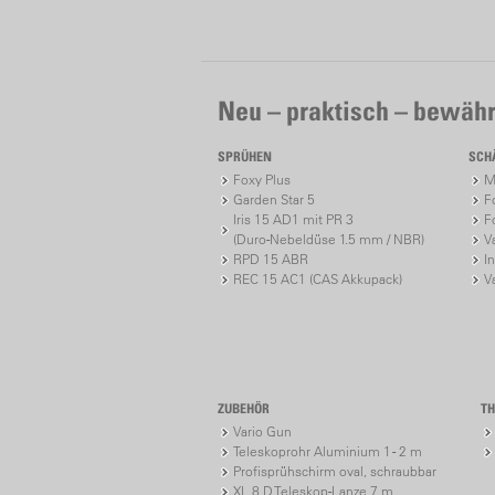
Neu – praktisch – bewähr
SPRÜHEN
SCH
Foxy Plus
M
Garden Star 5
F
Iris 15 AD1 mit PR 3
F
(Duro-Nebeldüse 1.5 mm / NBR)
V
RPD 15 ABR
I
REC 15 AC1 (CAS Akkupack)
V
ZUBEHÖR
T
Vario Gun
Teleskoprohr Aluminium 1 - 2 m
Profisprühschirm oval, schraubbar
XL 8 D Teleskop-Lanze 7 m