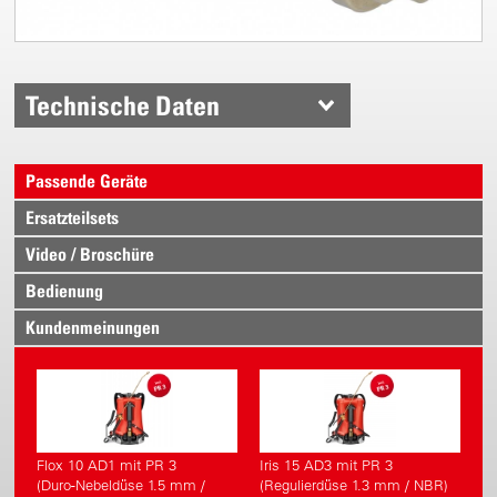
Technische Daten
Passende Geräte
Ersatzteilsets
Video / Broschüre
Bedienung
Kundenmeinungen
Flox 10 AD1 mit PR 3
Iris 15 AD3 mit PR 3
(Duro-Nebeldüse 1.5 mm /
(Regulierdüse 1.3 mm / NBR)