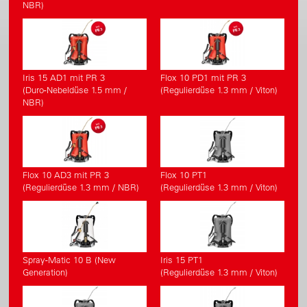
NBR)
Iris 15 AD1 mit PR 3
Flox 10 PD1 mit PR 3
(Duro-Nebeldüse 1.5 mm /
(Regulierdüse 1.3 mm / Viton)
NBR)
Flox 10 AD3 mit PR 3
Flox 10 PT1
(Regulierdüse 1.3 mm / NBR)
(Regulierdüse 1.3 mm / Viton)
Spray-Matic 10 B (New
Iris 15 PT1
Generation)
(Regulierdüse 1.3 mm / Viton)