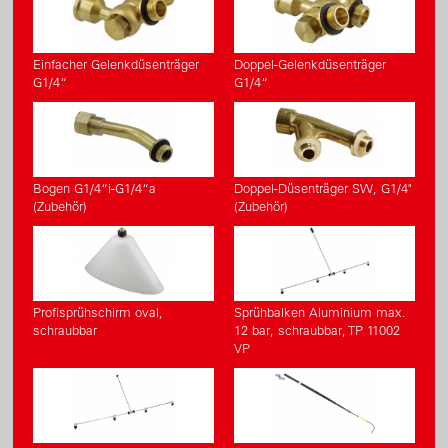
Einfacher Gelenkdüsenträger
Doppel-Gelenkdüsenträger
G1/4“
G1/4“
Bogen G1/4“i-G1/4“a
Doppel-Düsenträger SW, G1/4"
(Zubehör)
(Zubehör)
Profisprühschirm oval,
Sprühbalken Aluminium max.
schraubbar
12 bar, schraubbar, TP 11002
VP