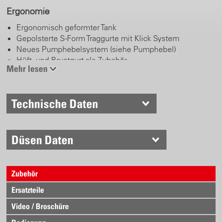
Ergonomie
Ergonomisch geformter Tank
Gepolsterte S-Form Traggurte mit Klick System
Neues Pumphebelsystem (siehe Pumphebel)
Hüft- und Brustgurt als Zubehör
Mehr lesen
Pumphebel
Technische Daten
Links/rechts montierbar
Längenverstellbarer Handgriff
Arbeits- und Parkposition
Edelstahl
Düsen Daten
Anatomisch geformt, komfortabler Handgriff
Zubehör
Handventil
Ersatzteile
Feststell- und Sperrfunktion
Robuster Messingkörper
Video / Broschüre
Ergonomisch geformter Abzugshebel