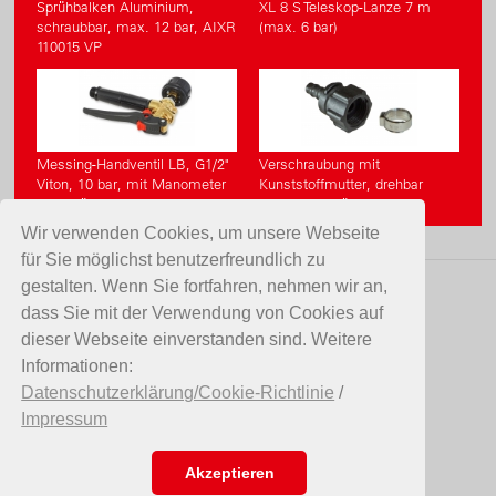
Sprühbalken Aluminium,
XL 8 S Teleskop-Lanze 7 m
schraubbar, max. 12 bar, AIXR
(max. 6 bar)
110015 VP
Messing-Handventil LB, G1/2"
Verschraubung mit
Viton, 10 bar, mit Manometer
Kunststoffmutter, drehbar
(Zubehör)
G1/2" (Zubehör)
Wir verwenden Cookies, um unsere Webseite
für Sie möglichst benutzerfreundlich zu
gestalten. Wenn Sie fortfahren, nehmen wir an,
KONTAKT
dass Sie mit der Verwendung von Cookies auf
dieser Webseite einverstanden sind. Weitere
Birchmeier Sprühtechnik AG
Informationen:
Im Stetterfeld 1
Datenschutzerklärung/Cookie-Richtlinie
/
5608 Stetten
Impressum
Schweiz
Telefon +41 56 485 81 81
E-Mail
info@birchmeier.com
Akzeptieren