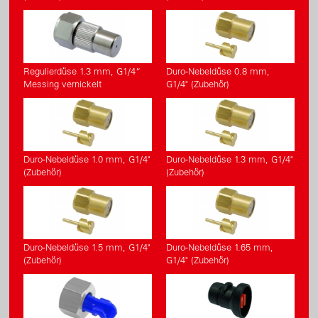
Grosse Einfüllöffnung mit Filtersieb
Langlebig und servicefreundlich
Regulierdüse 1.3 mm, G1/4“
Duro-Nebeldüse 0.8 mm,
Messing vernickelt
G1/4" (Zubehör)
Duro-Nebeldüse 1.0 mm, G1/4"
Duro-Nebeldüse 1.3 mm, G1/4"
(Zubehör)
(Zubehör)
Duro-Nebeldüse 1.5 mm, G1/4"
Duro-Nebeldüse 1.65 mm,
(Zubehör)
G1/4" (Zubehör)