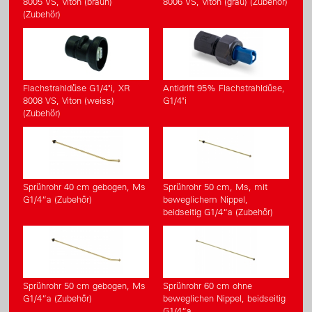
8005 VS, Viton (braun)
8006 VS, Viton (grau) (Zubehör)
(Zubehör)
Flachstrahldüse G1/4"i, XR
Antidrift 95% Flachstrahldüse,
8008 VS, Viton (weiss)
G1/4"i
(Zubehör)
Sprührohr 40 cm gebogen, Ms
Sprührohr 50 cm, Ms, mit
G1/4“a (Zubehör)
beweglichem Nippel,
beidseitig G1/4“a (Zubehör)
Sprührohr 50 cm gebogen, Ms
Sprührohr 60 cm ohne
G1/4“a (Zubehör)
beweglichen Nippel, beidseitig
G1/4“a