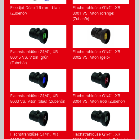
Floodjet Düse 1.6 mm, blau
Flachstrahldüse G1/4"i, XR
(Zubehör)
8001 VS, Viton (orange)
(Zubehör)
Flachstrahldüse G1/4"i, XR
Flachstrahldüse G1/4"i, XR
80015 VS, Viton (grün)
8002 VS, Viton (gelb)
(Zubehör)
Flachstrahldüse G1/4"i, XR
Flachstrahldüse G1/4"i, XR
8003 VS, Viton (blau) (Zubehör)
8004 VS, Viton (rot) (Zubehör)
Flachstrahldüse G1/4"i, XR
Flachstrahldüse G1/4"i, XR