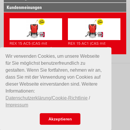
Kundenmeinungen
REX 15 AC5 (CAS mit
REX 15 AC1 (CAS mit
Akkupack ohne Ladegerät)
Akkupack, mit Ladegerät)
Wir verwenden Cookies, um unsere Webseite
für Sie möglichst benutzerfreundlich zu
gestalten. Wenn Sie fortfahren, nehmen wir an,
KONTAKT
dass Sie mit der Verwendung von Cookies auf
dieser Webseite einverstanden sind. Weitere
Birchmeier Sprühtechnik AG
Informationen:
Im Stetterfeld 1
Datenschutzerklärung/Cookie-Richtlinie
/
5608 Stetten
Impressum
Schweiz
Telefon +41 56 485 81 81
E-Mail
info@birchmeier.com
Akzeptieren