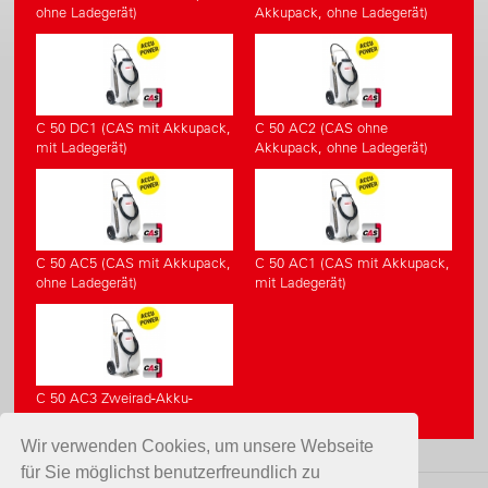
ohne Ladegerät)
Akkupack, ohne Ladegerät)
C 50 DC1 (CAS mit Akkupack,
C 50 AC2 (CAS ohne
mit Ladegerät)
Akkupack, ohne Ladegerät)
C 50 AC5 (CAS mit Akkupack,
C 50 AC1 (CAS mit Akkupack,
ohne Ladegerät)
mit Ladegerät)
C 50 AC3 Zweirad-Akku-
Giesswagen
Wir verwenden Cookies, um unsere Webseite
für Sie möglichst benutzerfreundlich zu