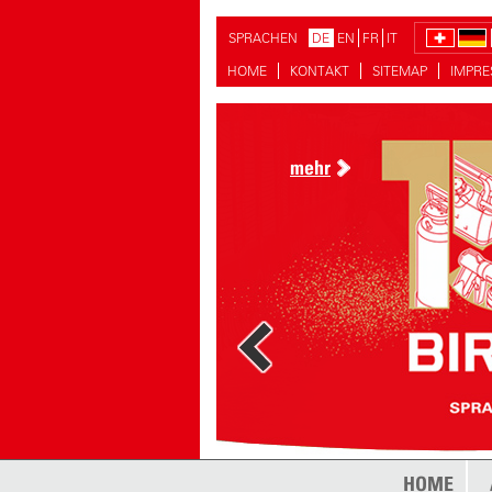
SPRACHEN
DE
EN
FR
IT
HOME
KONTAKT
SITEMAP
IMPR
mehr
mehr
HOME