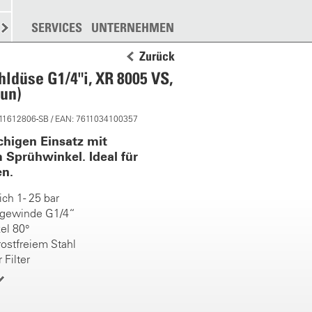
N
STREUEN
SERVICES
WEITERE
UNTERNEHMEN
Zurück
hldüse G1/4"i, XR 8005 VS,
aun)
 11612806-SB / EAN: 7611034100357
chigen Einsatz mit
 Sprühwinkel. Ideal für
n.
ch 1 - 25 bar
gewinde G1/4“
el 80°
ostfreiem Stahl
 Filter
pfengrösse
 Flächenbehandlung