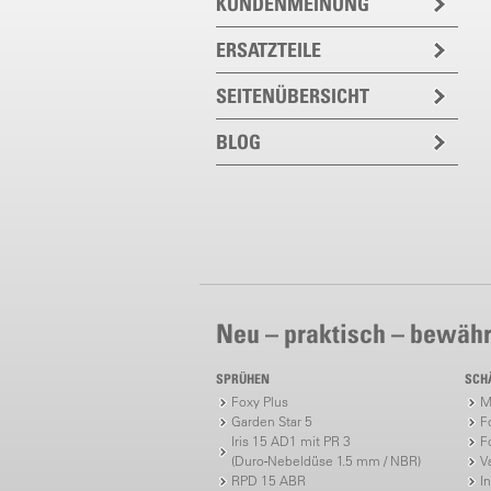
KUNDENMEINUNG
ERSATZTEILE
SEITENÜBERSICHT
BLOG
Neu – praktisch – bewähr
SPRÜHEN
SCH
Foxy Plus
M
Garden Star 5
F
Iris 15 AD1 mit PR 3
F
(Duro-Nebeldüse 1.5 mm / NBR)
V
RPD 15 ABR
I