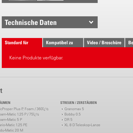
Düsenleist
1.0 bar = 1.
Technische Daten
1.5 bar = 1.
2.0 bar = 1.
3.0 bar = 1.
Standard für
Kompatibel zu
Video / Broschüre
Be
4.0 bar = 2.
Keine Produkte verfügbar.
t
ÄUMEN
STREUEN / ZERSTÄUBEN
cProper Plus P, Foam / 360ï¿½
Granomax 5
oam-Matic 1.25 P / 75ï¿½
Bobby 0.5
oam-Matic 5 P
DR 5
ario-Matic 1.25 PE
XL 8 D Teleskop-Lanze
ndu-Matic 20 M