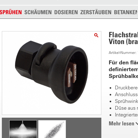
SPRÜHEN
SCHÄUMEN
DOSIEREN
ZERSTÄUBEN
BETANKE
Flachstra
Viton (br
Artikel-Nummer:
Für den flä
definiertem
Sprühbalke
Druckberei
Anschluss
Sprühwink
Düse aus r
Integrierter
Feine Tro
Mehr lesen
Ideal zur