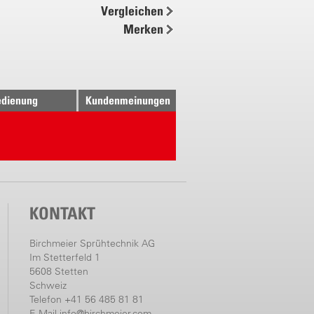
Vergleichen
ung
Merken
17 l/min.
40 l/min.
61 l/min.
97 l/min.
dienung
Kundenmeinungen
28 l/min.
KONTAKT
Birchmeier Sprühtechnik AG
Im Stetterfeld 1
5608 Stetten
Schweiz
Telefon +41 56 485 81 81
E-Mail
info@birchmeier.com