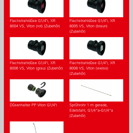
Flachstrahldüse G1/4"i, XR
Flachstrahldüse G1/4"i, XR
8004 VS, Viton (rot) (Zubehör)
8005 VS, Viton (braun)
(Zubehör)
Flachstrahldüse G1/4"i, XR
Flachstrahldüse G1/4"i, XR
8006 VS, Viton (grau) (Zubehör)
8008 VS, Viton (weiss)
(Zubehör)
Düsenhalter PP Viton G1/4"i
Sprührohr 1 m gerade,
Edelstahl, G1/4“a-G1/4“a
(Zubehör)