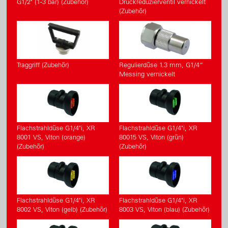
G1/2" (1-3 bar) (Zubehör)
Druckreduzierventil vernickelt
(Zubehör)
Traggriff (Zubehör)
Regulierdüse 1.3 mm, G1/4“
Messing vernickelt
Flachstrahldüse G1/4"i, XR
Flachstrahldüse G1/4"i, XR
8001 VS, Viton (orange)
80015 VS, Viton (grün)
(Zubehör)
(Zubehör)
Flachstrahldüse G1/4"i, XR
Flachstrahldüse G1/4"i, XR
8002 VS, Viton (gelb) (Zubehör)
8003 VS, Viton (blau) (Zubehör)