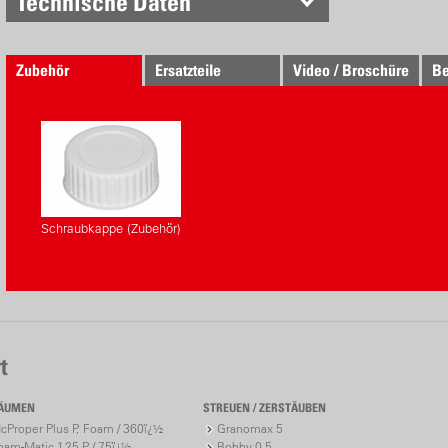
Technische Daten
Zubehör
Ersatzteile
Video / Broschüre
Be
Schraubkappe (Zubehör)
t
ÄUMEN
STREUEN / ZERSTÄUBEN
cProper Plus P, Foam / 360ï¿½
Granomax 5
oam-Matic 1.25 P / 75ï¿½
Bobby 0.5