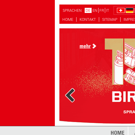
SPRACHEN
DE
EN
FR
IT
HOME
KONTAKT
SITEMAP
IMPR
mehr
mehr
HOME