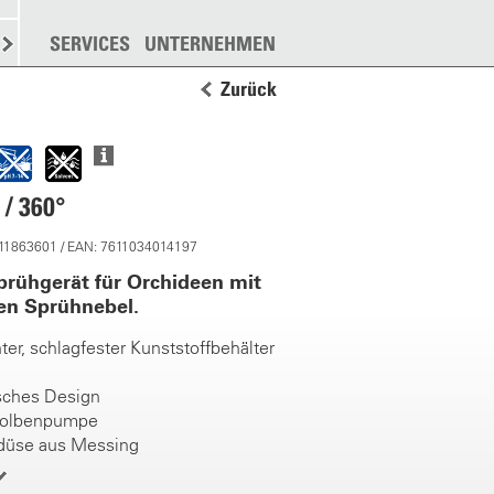
N
STREUEN
SERVICES
WEITERE
UNTERNEHMEN
Zurück
 / 360°
 11863601 / EAN: 7611034014197
rühgerät für Orchideen mit
en Sprühnebel.
ter, schlagfester Kunststoffbehälter
ches Design
Kolbenpumpe
düse aus Messing
teigrohr mit Filtersieb