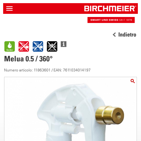
Indietro
Melua 0.5 / 360°
Numero articolo: 11863601 / EAN: 7611034014197