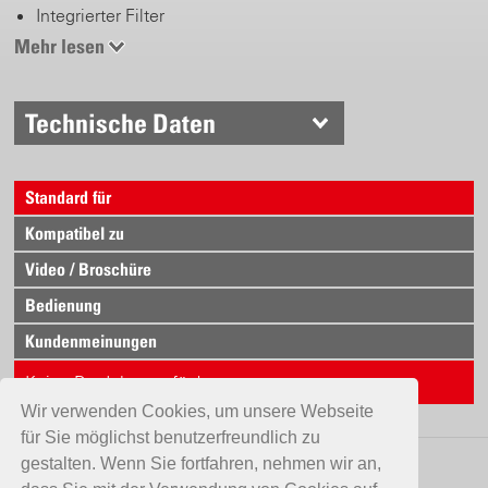
Integrierter Filter
Feine Tropfengrösse
Mehr lesen
Ideal zur Flächenbehandlung
Technische Daten
Düsenleistung
1.0 bar = 1.82 l/min.
1.5 bar = 2.23 l/min.
Standard für
2.0 bar = 2.58 l/min.
3.0 bar = 3.16 l/min.
Kompatibel zu
4.0 bar = 3.65 l/min.
Video / Broschüre
Bedienung
Kundenmeinungen
Keine Produkte verfügbar.
Wir verwenden Cookies, um unsere Webseite
für Sie möglichst benutzerfreundlich zu
gestalten. Wenn Sie fortfahren, nehmen wir an,
KONTAKT