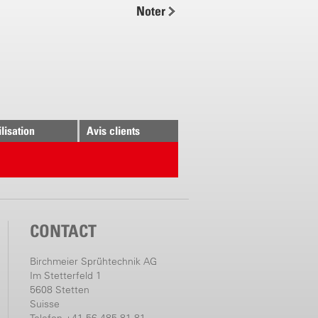
Noter
 buse
82 l/min.
23 l/min.
58 l/min.
16 l/min.
65 l/min.
ilisation
Avis clients
CONTACT
Birchmeier Sprühtechnik AG
Im Stetterfeld 1
5608 Stetten
Suisse