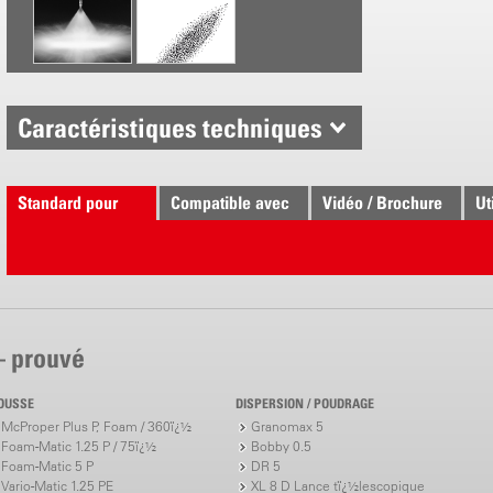
Débit de la
1.0 bar = 1.
1.5 bar = 2.
2.0 bar = 2.
Caractéristiques techniques
3.0 bar = 3.
4.0 bar = 3.
Standard pour
Compatible avec
Vidéo / Brochure
Ut
– prouvé
OUSSE
DISPERSION / POUDRAGE
McProper Plus P, Foam / 360ï¿½
Granomax 5
Foam-Matic 1.25 P / 75ï¿½
Bobby 0.5
Foam-Matic 5 P
DR 5
Vario-Matic 1.25 PE
XL 8 D Lance tï¿½lescopique