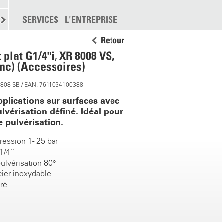
EMENT
SERVICES
DISPERSION
L'ENTREPRISE
PLUS
Retour
 plat G1/4"i, XR 8008 VS,
anc) (Accessoires)
2808-SB / EAN: 7611034100388
plications sur surfaces avec
lvérisation définé. Idéal pour
 pulvérisation.
ression 1 - 25 bar
1/4“
ulvérisation 80°
ier inoxydable
gré
tes
 soins des surfaces