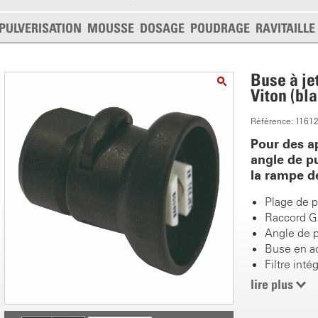
PULVERISATION
MOUSSE
DOSAGE
POUDRAGE
RAVITAILL
Buse à jet
Viton (bl
Référence: 1161
Pour des ap
angle de pu
la rampe de
Plage de p
Raccord G
Angle de p
Buse en ac
Filtre inté
Fines gout
lire plus
Idéal pour