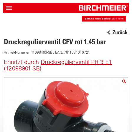
Zurück
Druckregulierventil CFV rot 1.45 bar
Artikel-Nummer: 11698403-SB / EAN: 7611034040721
Ersetzt durch
Druckregulierventil PR 3 E1
(12098901-SB)