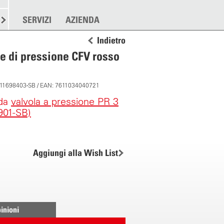
RE
SPARGERE
SERVIZI
ALTRO
AZIENDA
Indietro
e di pressione CFV rosso
: 11698403-SB / EAN: 7611034040721
 da
valvola a pressione PR 3
901-SB)
Aggiungi alla Wish List
inioni