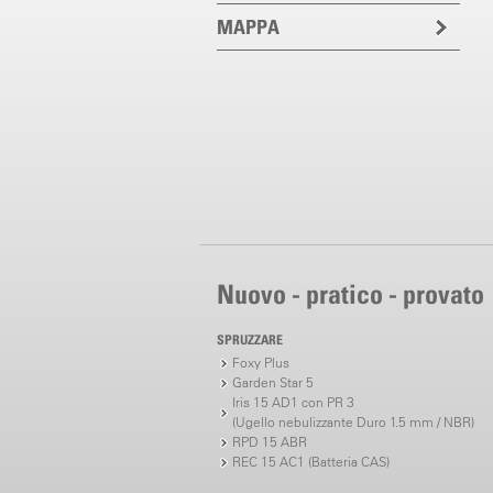
MAPPA
Nuovo - pratico - provato
SPRUZZARE
Foxy Plus
Garden Star 5
Iris 15 AD1 con PR 3
(Ugello nebulizzante Duro 1.5 mm / NBR)
RPD 15 ABR
REC 15 AC1 (Batteria CAS)