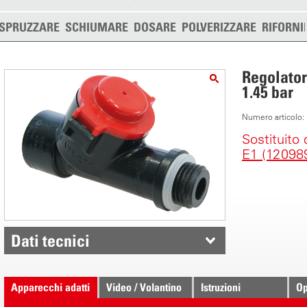
SPRUZZARE
SCHIUMARE
DOSARE
POLVERIZZARE
RIFORNI
Regolator
1.45 bar
Numero articolo
Sostituito
E1 (12098
Dati tecnici
Apparecchi adatti
Video / Volantino
Istruzioni
Op