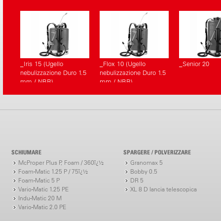
_Iris 15 (Ugello
_Flox 10 (Ugello
_Senior 20
nebulizzazione Duro 1.5
nebulizzazione Duro 1.5
mm / NBR)
mm / NBR)
SCHIUMARE
SPARGERE / POLVERIZZARE
McProper Plus P, Foam / 360ï¿½
Granomax 5
Foam-Matic 1.25 P / 75ï¿½
Bobby 0.5
Foam-Matic 5 P
DR 5
Vario-Matic 1.25 PE
XL 8 D lancia telescopica
Indu-Matic 20 M
Vario-Matic 2.0 PE