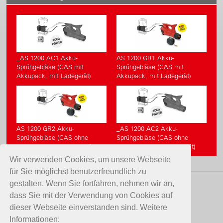
_AS 1200 AC1 Akku-
AS 1200 GR1 Akku-
Sprühgebläse (CAS mit
Sprühgebläse (CAS mit
Akkupack, mit Ladegerät)
Akkupack, mit Ladegerät)
AS 1200 GR2 Akku-
_AS 1200 AC2 Akku-
Sprühgebläse (CAS ohne
Sprühgebläse (CAS ohne
Akkupack, ohne Ladegerät)
Akkupack, ohne Ladegerät)
Wir verwenden Cookies, um unsere Webseite
für Sie möglichst benutzerfreundlich zu
gestalten. Wenn Sie fortfahren, nehmen wir an,
KONTAKT
dass Sie mit der Verwendung von Cookies auf
dieser Webseite einverstanden sind. Weitere
Birchmeier Sprühtechnik AG
Informationen: