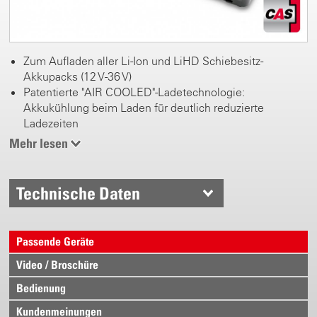
Zum Aufladen aller Li-Ion und LiHD Schiebesitz-
Akkupacks (12 V-36 V)
Patentierte "AIR COOLED"-Ladetechnologie:
Akkukühlung beim Laden für deutlich reduzierte
Ladezeiten
Sehr geringe Stand-by Aufnahmeleistung
Mehr lesen
Prozessorgesteuertes Lademanagement für
schonendes Laden und maximale Anzahl der
Ladezyklen
Technische Daten
Zum Aufladen aller Akkupacks der CAS Marken:
www.cordless-alliance-system.com
Passende Geräte
Video / Broschüre
Bedienung
Kundenmeinungen