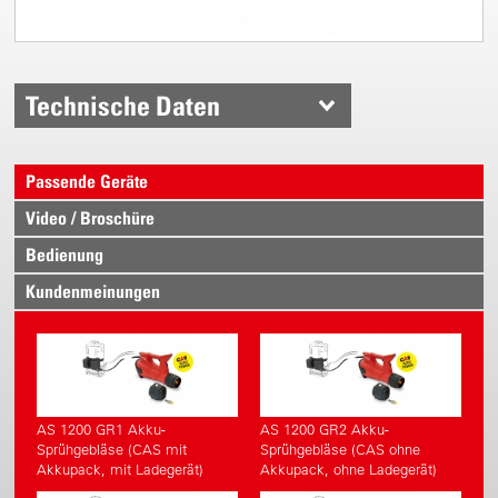
Technische Daten
Passende Geräte
Video / Broschüre
Bedienung
Kundenmeinungen
AS 1200 GR1 Akku-
AS 1200 GR2 Akku-
Sprühgebläse (CAS mit
Sprühgebläse (CAS ohne
Akkupack, mit Ladegerät)
Akkupack, ohne Ladegerät)